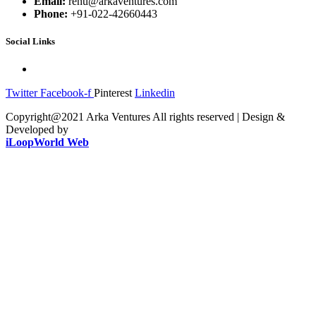
Email:
renu@arkaventures.com
Phone:
+91-022-42660443
Social Links
Twitter
Facebook-f
Pinterest
Linkedin
Copyright@2021 Arka Ventures All rights reserved | Design &
Developed by
iLoopWorld Web