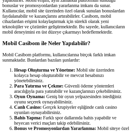
yapabilirler. Mobil erişim, aynı zamanda platformun sunduğu
bonuslar ve promosyonlardan yararlanma imkanı da sunar.
Kullanıcılar, mobil site üzerinden özel olarak sunulan bonuslardan
faydalanabilir ve kazançlarını artırabilirler. Casibom, mobil
cihazlardan erişimi kolaylaştırmak için sürekli olarak yeni
teknolojiler ve çözümler geliştirmektedir. Bu sayede, kullanıcıların
mobil deneyimini en üst düzeye çıkarmayı hedeflemektedir.
Mobil Casibom ile Neler Yapılabilir?
Mobil Casibom platformu, kullanıcılarına birçok farklı imkan
sunmaktadır. Bunlardan bazıları şunlardır:
Hesap Oluşturma ve Yönetme:
Mobil site üzerinden
kolayca hesap oluşturabilir ve mevcut hesabınızı
yönetebilirsiniz.
Para Yatırma ve Çekme:
Güvenli ödeme yöntemleri
aracılığıyla para yatırabilir ve kazançlarınızı çekebilirsiniz.
Oyun Oynama:
Geniş bir oyun yelpazesinden istediğiniz
oyunu seçerek oynayabilirsiniz.
Canlı Casino:
Gerçek krupiyeler eşliğinde canlı casino
oyunları oynayabilirsiniz.
Bahis Yapma:
Farklı spor dallarında bahis yapabilir ve
heyecan verici maçları takip edebilirsiniz.
Bonus ve Promosyonlardan Yararlanma:
Mobil siteye özel