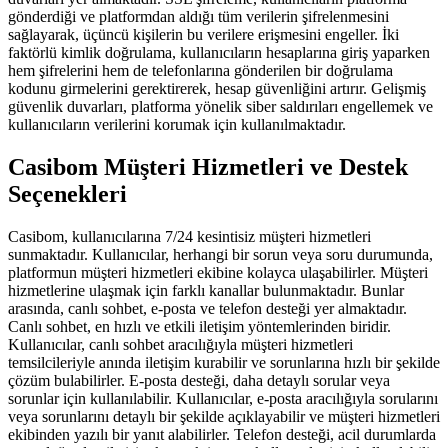
gönderdiği ve platformdan aldığı tüm verilerin şifrelenmesini
sağlayarak, üçüncü kişilerin bu verilere erişmesini engeller. İki
faktörlü kimlik doğrulama, kullanıcıların hesaplarına giriş yaparken
hem şifrelerini hem de telefonlarına gönderilen bir doğrulama
kodunu girmelerini gerektirerek, hesap güvenliğini artırır. Gelişmiş
güvenlik duvarları, platforma yönelik siber saldırıları engellemek ve
kullanıcıların verilerini korumak için kullanılmaktadır.
Casibom Müşteri Hizmetleri ve Destek
Seçenekleri
Casibom, kullanıcılarına 7/24 kesintisiz müşteri hizmetleri
sunmaktadır. Kullanıcılar, herhangi bir sorun veya soru durumunda,
platformun müşteri hizmetleri ekibine kolayca ulaşabilirler. Müşteri
hizmetlerine ulaşmak için farklı kanallar bulunmaktadır. Bunlar
arasında, canlı sohbet, e-posta ve telefon desteği yer almaktadır.
Canlı sohbet, en hızlı ve etkili iletişim yöntemlerinden biridir.
Kullanıcılar, canlı sohbet aracılığıyla müşteri hizmetleri
temsilcileriyle anında iletişim kurabilir ve sorunlarına hızlı bir şekilde
çözüm bulabilirler. E-posta desteği, daha detaylı sorular veya
sorunlar için kullanılabilir. Kullanıcılar, e-posta aracılığıyla sorularını
veya sorunlarını detaylı bir şekilde açıklayabilir ve müşteri hizmetleri
ekibinden yazılı bir yanıt alabilirler. Telefon desteği, acil durumlarda