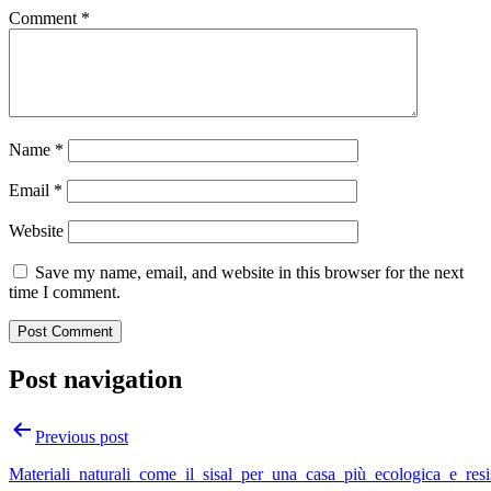
Comment
*
Name
*
Email
*
Website
Save my name, email, and website in this browser for the next
time I comment.
Post navigation
Previous post
Materiali_naturali_come_il_sisal_per_una_casa_più_ecologica_e_resi