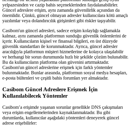
yelpazesinden ve cazip bahis seçeneklerinden faydalanabilirler.
Güncel adreslere erişim, aynı zamanda güvenilirlik açısından da
önemlidir. Çünkü, güncel olmayan adresler kullanıcılara kötü amaçlı
yazılımlar veya dolandırıcılık girişimleri gibi riskler taşıyabilir.
Casibom'un güncel adresleri, sadece erişim kolaylığı sağlamakla
kalmaz, aynı zamanda platformun sunduğu güvenlik önlemlerini de
içerir. Kullanıcıların kişisel ve finansal bilgileri, en üst düzeyde
güvenlik standartları ile korunmaktadır. Ayrıca, güncel adresler
aracılığıyla platformun müşteri hizmetlerine de kolayca ulaşılabilir
ve herhangi bir sorun durumunda hızlı bir şekilde çözüm bulunabilir.
Bu da kullanıcıların platforma olan güvenini artırmaktadır.
Casibom'un güncel adreslerine erişmek için farklı yöntemler
bulunmaktadır. Bunlar arasında, platformun sosyal medya hesapları,
e-posta bültenleri ve çeşitli bahis forumları yer almaktadır.
Casibom Güncel Adreslere Erişmek İçin
Kullanılabilecek Yöntemler
Casibom’a erişimde yaşanan sorunlar genellikle DNS çakışmaları
veya erişim engellemelerinden kaynaklanmaktadır. Bu gibi
durumlarda, kullanıcılar aşağıdaki yöntemleri deneyerek güncel
adrese erişebilirler: