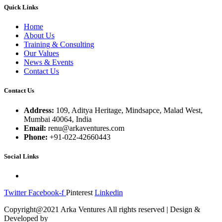
Quick Links
Home
About Us
Training & Consulting
Our Values
News & Events
Contact Us
Contact Us
Address:
109, Aditya Heritage, Mindsapce, Malad West,
Mumbai 40064, India
Email:
renu@arkaventures.com
Phone:
+91-022-42660443
Social Links
Twitter
Facebook-f
Pinterest
Linkedin
Copyright@2021 Arka Ventures All rights reserved | Design &
Developed by