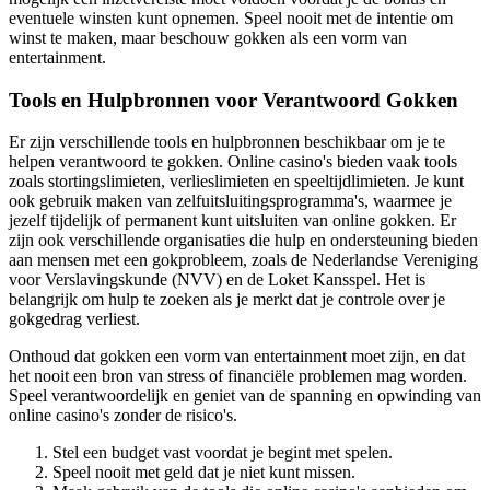
eventuele winsten kunt opnemen. Speel nooit met de intentie om
winst te maken, maar beschouw gokken als een vorm van
entertainment.
Tools en Hulpbronnen voor Verantwoord Gokken
Er zijn verschillende tools en hulpbronnen beschikbaar om je te
helpen verantwoord te gokken. Online casino's bieden vaak tools
zoals stortingslimieten, verlieslimieten en speeltijdlimieten. Je kunt
ook gebruik maken van zelfuitsluitingsprogramma's, waarmee je
jezelf tijdelijk of permanent kunt uitsluiten van online gokken. Er
zijn ook verschillende organisaties die hulp en ondersteuning bieden
aan mensen met een gokprobleem, zoals de Nederlandse Vereniging
voor Verslavingskunde (NVV) en de Loket Kansspel. Het is
belangrijk om hulp te zoeken als je merkt dat je controle over je
gokgedrag verliest.
Onthoud dat gokken een vorm van entertainment moet zijn, en dat
het nooit een bron van stress of financiële problemen mag worden.
Speel verantwoordelijk en geniet van de spanning en opwinding van
online casino's zonder de risico's.
Stel een budget vast voordat je begint met spelen.
Speel nooit met geld dat je niet kunt missen.