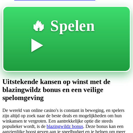
🔥 Spelen
▶️
Uitstekende kansen op winst met de
blazingwildz bonus en een veilige
spelomgeving
De wereld van online casino's is constant in beweging, en spelers
zijn altijd op zoek naar de beste deals en mogelijkheden om hun
winkansen te vergroten. Een aantrekkelijke optie die steeds
populieker wordt, is de
blazingwildz bonus
. Deze bonus kan een
aanzienlijke boost geven aan je speelbudget en je helpen om meer