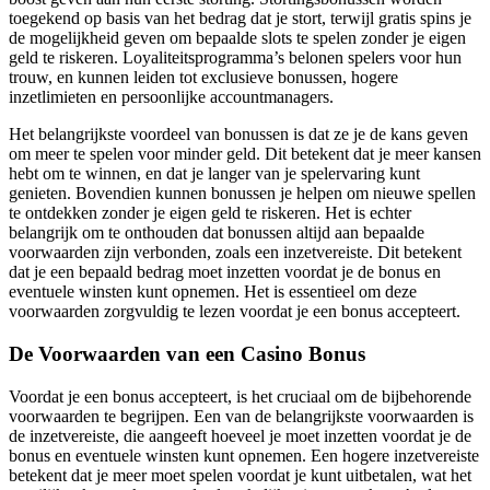
toegekend op basis van het bedrag dat je stort, terwijl gratis spins je
de mogelijkheid geven om bepaalde slots te spelen zonder je eigen
geld te riskeren. Loyaliteitsprogramma’s belonen spelers voor hun
trouw, en kunnen leiden tot exclusieve bonussen, hogere
inzetlimieten en persoonlijke accountmanagers.
Het belangrijkste voordeel van bonussen is dat ze je de kans geven
om meer te spelen voor minder geld. Dit betekent dat je meer kansen
hebt om te winnen, en dat je langer van je spelervaring kunt
genieten. Bovendien kunnen bonussen je helpen om nieuwe spellen
te ontdekken zonder je eigen geld te riskeren. Het is echter
belangrijk om te onthouden dat bonussen altijd aan bepaalde
voorwaarden zijn verbonden, zoals een inzetvereiste. Dit betekent
dat je een bepaald bedrag moet inzetten voordat je de bonus en
eventuele winsten kunt opnemen. Het is essentieel om deze
voorwaarden zorgvuldig te lezen voordat je een bonus accepteert.
De Voorwaarden van een Casino Bonus
Voordat je een bonus accepteert, is het cruciaal om de bijbehorende
voorwaarden te begrijpen. Een van de belangrijkste voorwaarden is
de inzetvereiste, die aangeeft hoeveel je moet inzetten voordat je de
bonus en eventuele winsten kunt opnemen. Een hogere inzetvereiste
betekent dat je meer moet spelen voordat je kunt uitbetalen, wat het