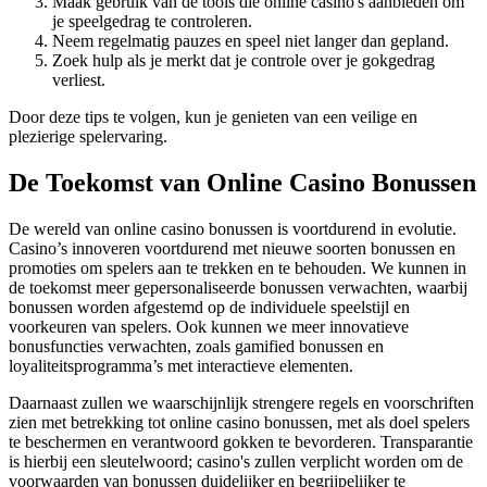
Maak gebruik van de tools die online casino's aanbieden om
je speelgedrag te controleren.
Neem regelmatig pauzes en speel niet langer dan gepland.
Zoek hulp als je merkt dat je controle over je gokgedrag
verliest.
Door deze tips te volgen, kun je genieten van een veilige en
plezierige spelervaring.
De Toekomst van Online Casino Bonussen
De wereld van online casino bonussen is voortdurend in evolutie.
Casino’s innoveren voortdurend met nieuwe soorten bonussen en
promoties om spelers aan te trekken en te behouden. We kunnen in
de toekomst meer gepersonaliseerde bonussen verwachten, waarbij
bonussen worden afgestemd op de individuele speelstijl en
voorkeuren van spelers. Ook kunnen we meer innovatieve
bonusfuncties verwachten, zoals gamified bonussen en
loyaliteitsprogramma’s met interactieve elementen.
Daarnaast zullen we waarschijnlijk strengere regels en voorschriften
zien met betrekking tot online casino bonussen, met als doel spelers
te beschermen en verantwoord gokken te bevorderen. Transparantie
is hierbij een sleutelwoord; casino's zullen verplicht worden om de
voorwaarden van bonussen duidelijker en begrijpelijker te