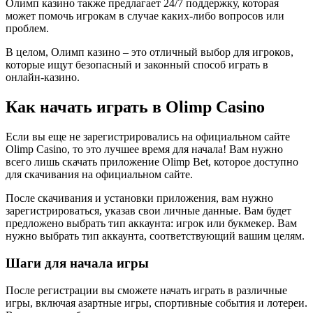
Олимп казино также предлагает 24/7 поддержку, которая
может помочь игрокам в случае каких-либо вопросов или
проблем.
В целом, Олимп казино – это отличный выбор для игроков,
которые ищут безопасный и законный способ играть в
онлайн-казино.
Как начать играть в Olimp Casino
Если вы еще не зарегистрировались на официальном сайте
Olimp Casino, то это лучшее время для начала! Вам нужно
всего лишь скачать приложение Olimp Bet, которое доступно
для скачивания на официальном сайте.
После скачивания и установки приложения, вам нужно
зарегистрироваться, указав свои личные данные. Вам будет
предложено выбрать тип аккаунта: игрок или букмекер. Вам
нужно выбрать тип аккаунта, соответствующий вашим целям.
Шаги для начала игры
После регистрации вы сможете начать играть в различные
игры, включая азартные игры, спортивные события и лотереи.