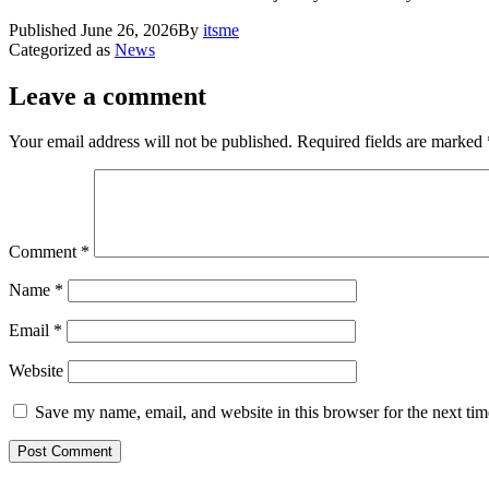
Published
June 26, 2026
By
itsme
Categorized as
News
Leave a comment
Your email address will not be published.
Required fields are marked
Comment
*
Name
*
Email
*
Website
Save my name, email, and website in this browser for the next ti