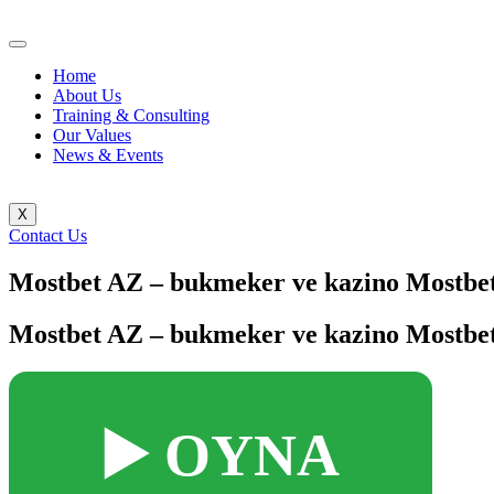
Home
About Us
Training & Consulting
Our Values
News & Events
X
Contact Us
Mostbet AZ – bukmeker ve kazino Mostbet 
Mostbet AZ – bukmeker ve kazino Mostbet 
▶️ OYNA