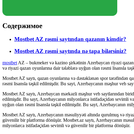
Содержимое
Mostbet AZ rəsmi saytından qazanın kimdir?
Mostbet AZ rəsmi saytında nə tapa bilərsiniz?
mostbet
AZ – bukmeker və kazino şirkətinin Azerbaycan riyazi qazan o
və riyazi qazan oyunlarına dair tələblərə uyğun olan rəsmi lisansla tə
Mostbet AZ saytı, qazan oyunlarına və dəstəklənən spor tərəfindən qa
rəsmi lisansla təşkil edilmişdir. Bu sayt, Azerbaycanın məşhur veb sayt
Mostbet AZ saytı, Azerbaycan mərkəzli məşhur veb saytlarından biridir
edilmişdir. Bu sayt, Azerbaycanın milyonlarca istifadəçidən sevimli v
uyğun olan rəsmi lisansla təşkil edilmişdir. Bu sayt, Azerbaycanın mil
Mostbet AZ saytı, Azerbaycanın məsuliyyəti altında qurulmuş və riyazi
güvenilir bir platforma dönüşür. Mostbet.az saytı, Azerbaycanın məsuli
milyonlarca istifadəçidən sevimli və güvenilir bir platforma dönüşür.