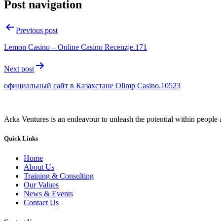
Post navigation
Previous post
Lemon Casino – Online Casino Recenzje.171
Next post
официальный сайт в Казахстане Olimp Casino.10523
Arka Ventures is an endeavour to unleash the potential within people a
Quick Links
Home
About Us
Training & Consulting
Our Values
News & Events
Contact Us