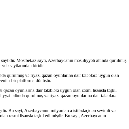
aytıdır. Mostbet.az saytı, Azerbaycanın məsuliyyəti altında qurulmuş
veb saytlarından biridir.
nda qurulmuş və riyazi qazan oyunlarına dair tələblərə uyğun olan
enilir bir platforma dönüşür.
 qazan oyunlarına dair tələblərə uyğun olan rəsmi lisansla təşkil
iyyəti altında qurulmuş və riyazi qazan oyunlarına dair tələblərə
şdir. Bu sayt, Azerbaycanın milyonlarca istifadəçidən sevimli və
lan rəsmi lisansla təşkil edilmişdir. Bu sayt, Azerbaycanın