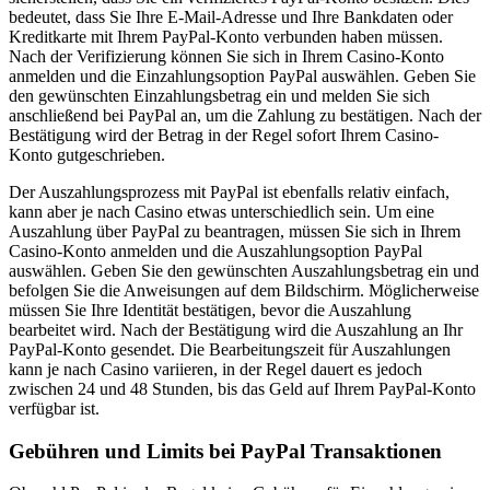
bedeutet, dass Sie Ihre E-Mail-Adresse und Ihre Bankdaten oder
Kreditkarte mit Ihrem PayPal-Konto verbunden haben müssen.
Nach der Verifizierung können Sie sich in Ihrem Casino-Konto
anmelden und die Einzahlungsoption PayPal auswählen. Geben Sie
den gewünschten Einzahlungsbetrag ein und melden Sie sich
anschließend bei PayPal an, um die Zahlung zu bestätigen. Nach der
Bestätigung wird der Betrag in der Regel sofort Ihrem Casino-
Konto gutgeschrieben.
Der Auszahlungsprozess mit PayPal ist ebenfalls relativ einfach,
kann aber je nach Casino etwas unterschiedlich sein. Um eine
Auszahlung über PayPal zu beantragen, müssen Sie sich in Ihrem
Casino-Konto anmelden und die Auszahlungsoption PayPal
auswählen. Geben Sie den gewünschten Auszahlungsbetrag ein und
befolgen Sie die Anweisungen auf dem Bildschirm. Möglicherweise
müssen Sie Ihre Identität bestätigen, bevor die Auszahlung
bearbeitet wird. Nach der Bestätigung wird die Auszahlung an Ihr
PayPal-Konto gesendet. Die Bearbeitungszeit für Auszahlungen
kann je nach Casino variieren, in der Regel dauert es jedoch
zwischen 24 und 48 Stunden, bis das Geld auf Ihrem PayPal-Konto
verfügbar ist.
Gebühren und Limits bei PayPal Transaktionen