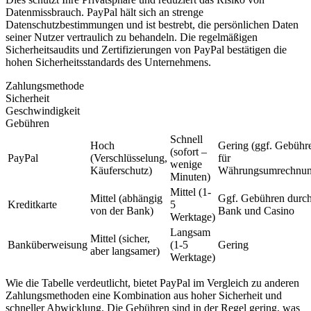
Datenmissbrauch. PayPal hält sich an strenge
Datenschutzbestimmungen und ist bestrebt, die persönlichen Daten
seiner Nutzer vertraulich zu behandeln. Die regelmäßigen
Sicherheitsaudits und Zertifizierungen von PayPal bestätigen die
hohen Sicherheitsstandards des Unternehmens.
Zahlungsmethode
Sicherheit
Geschwindigkeit
Gebühren
Schnell
Hoch
Gering (ggf. Gebühr
(sofort –
PayPal
(Verschlüsselung,
für
wenige
Käuferschutz)
Währungsumrechnun
Minuten)
Mittel (1-
Mittel (abhängig
Ggf. Gebühren durc
Kreditkarte
5
von der Bank)
Bank und Casino
Werktage)
Langsam
Mittel (sicher,
Banküberweisung
(1-5
Gering
aber langsamer)
Werktage)
Wie die Tabelle verdeutlicht, bietet PayPal im Vergleich zu anderen
Zahlungsmethoden eine Kombination aus hoher Sicherheit und
schneller Abwicklung. Die Gebühren sind in der Regel gering, was