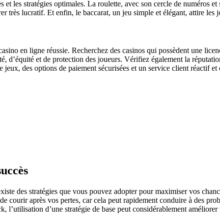
s et les stratégies optimales. La roulette, avec son cercle de numéros et
 très lucratif. Et enfin, le baccarat, un jeu simple et élégant, attire les
asino en ligne réussie. Recherchez des casinos qui possèdent une licenc
té, d’équité et de protection des joueurs. Vérifiez également la réputatio
 jeux, des options de paiement sécurisées et un service client réactif et
succès
 existe des stratégies que vous pouvez adopter pour maximiser vos chanc
de courir après vos pertes, car cela peut rapidement conduire à des probl
, l’utilisation d’une stratégie de base peut considérablement améliorer