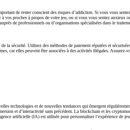
t important de rester conscient des risques d’addiction. Si vous vous sent
 vos proches à propos de votre jeu, ou si vous vous sentez anxieux ou i
uprès de professionnels ou d’organisations spécialisées dans le traiteme
la sécurité. Utilisez des méthodes de paiement réputées et sécurisées, te
es, car elles peuvent être associées à des activités illégales. Assurez-
velles technologies et de nouvelles tendances qui émergent régulièrement.
mersion et d’interactivité sans précédent. La blockchain et les cryptomo
lligence artificielle (IA) est utilisée pour personnaliser l’expérience de