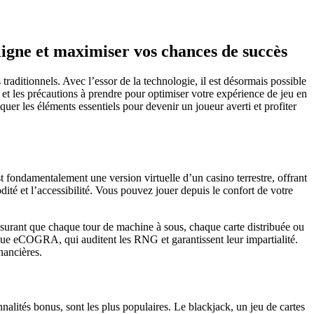
ligne et maximiser vos chances de succès
traditionnels. Avec l’essor de la technologie, il est désormais possible
 et les précautions à prendre pour optimiser votre expérience de jeu en
uer les éléments essentiels pour devenir un joueur averti et profiter
t fondamentalement une version virtuelle d’un casino terrestre, offrant
odité et l’accessibilité. Vous pouvez jouer depuis le confort de votre
assurant que chaque tour de machine à sous, chaque carte distribuée ou
s que eCOGRA, qui auditent les RNG et garantissent leur impartialité.
nancières.
nalités bonus, sont les plus populaires. Le blackjack, un jeu de cartes