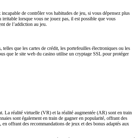
ez incapable de contrôler vos habitudes de jeu, si vous dépensez plus
rritable lorsque vous ne jouez pas, il est possible que vous
nt de l’addiction au jeu.
lles que les cartes de crédit, les portefeuilles électroniques ou les
vous que le site web du casino utilise un cryptage SSL pour protéger
 La réalité virtuelle (VR) et la réalité augmentée (AR) sont en train
nnaies sont également en train de gagner en popularité, offrant des
 jeu, en offrant des recommandations de jeux et des bonus adaptés aux