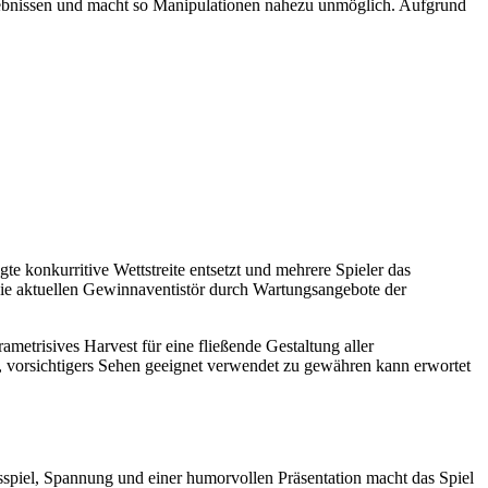
rgebnissen und macht so Manipulationen nahezu unmöglich. Aufgrund
te konkurritive Wettstreite entsetzt und mehrere Spieler das
 die aktuellen Gewinnaventistör durch Wartungsangebote der
metrisives Harvest für eine fließende Gestaltung aller
 vorsichtigers Sehen geeignet verwendet zu gewähren kann erwortet
spiel, Spannung und einer humorvollen Präsentation macht das Spiel