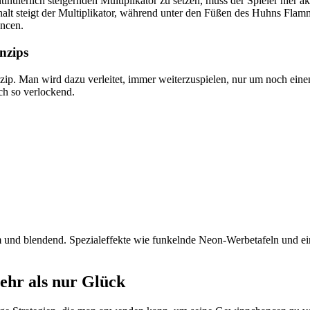
kontinuierlich steigernden Multiplikator zu setzen, muss der Spieler hi
halt steigt der Multiplikator, während unter den Füßen des Huhns Fla
ancen.
nzips
p. Man wird dazu verleitet, immer weiterzuspielen, nur um noch einen
ch so verlockend.
nd blendend. Spezialeffekte wie funkelnde Neon-Werbetafeln und ein 
Mehr als nur Glück