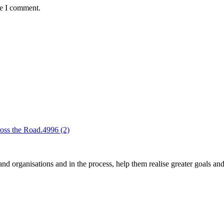
me I comment.
oss the Road.4996 (2)
nd organisations and in the process, help them realise greater goals an