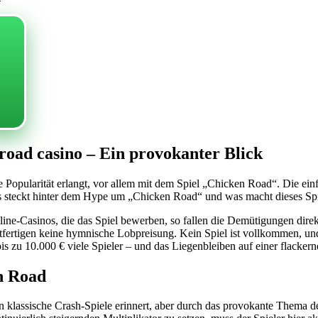
road casino – Ein provokanter Blick
he Popularität erlangt, vor allem mit dem Spiel „Chicken Road“. Die e
as steckt hinter dem Hype um „Chicken Road“ und was macht dieses Spi
line-Casinos, die das Spiel bewerben, so fallen die Demütigungen dir
ertigen keine hymnische Lobpreisung. Kein Spiel ist vollkommen, und 
s zu 10.000 € viele Spieler – und das Liegenbleiben auf einer flackern
n Road
n klassische Crash-Spiele erinnert, aber durch das provokante Thema d