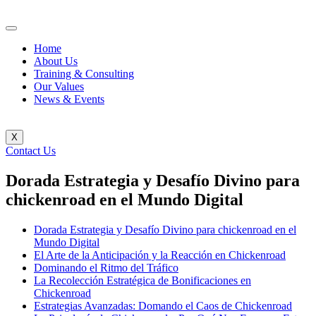
Home
About Us
Training & Consulting
Our Values
News & Events
X
Contact Us
Dorada Estrategia y Desafío Divino para
chickenroad en el Mundo Digital
Dorada Estrategia y Desafío Divino para chickenroad en el
Mundo Digital
El Arte de la Anticipación y la Reacción en Chickenroad
Dominando el Ritmo del Tráfico
La Recolección Estratégica de Bonificaciones en
Chickenroad
Estrategias Avanzadas: Domando el Caos de Chickenroad