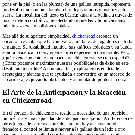
pone en la piel (o en las plumas) de una gallina intrépida, representa
un desafío que combina habilidad, reflejos rápidos y una pizca de
suerte. La mecánica del juego es básica: guiar a la gallina a través de
una carretera con tráfico, recolectando monedas y bonificaciones
mientras se evitan colisiones fatales.
Más allá de su aparente simplicidad,
chickenroad
esconde un
encanto irresistible que ha cautivado a millones de jugadores en todo
el mundo. Su jugabilidad intuitiva, sus gráficos coloridos y su banda
sonora pegadiza lo convierten en una experiencia memorable. Pero,
¿qué es exactamente lo que hace que chickenroad sea tan especial?
¿Cómo podemos maximizar nuestras posibilidades de éxito en este
desafiante recorrido? A continuación, exploraremos en detalle las
estrategias y tácticas que te ayudarán a convertirte en un maestro de
la carretera, esquivando obstáculos y acumulando puntos sin cesar.
El Arte de la Anticipación y la Reacción
en Chickenroad
En el corazón de chickenroad reside la necesidad de una precisión
milimétrica y una capacidad de anticipación superior. A diferencia de
otros juegos de carreras o arcade, aquí no hay aceleración ni
frenado; el control se limita a mover a la gallina de un lado a otro
para evitar ser atropellada por los vehículos que circulan a toda