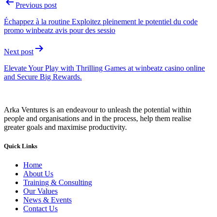
Previous post
Échappez à la routine Exploitez pleinement le potentiel du code
promo winbeatz avis pour des sessio
Next post
Elevate Your Play with Thrilling Games at winbeatz casino online
and Secure Big Rewards.
Arka Ventures is an endeavour to unleash the potential within
people and organisations and in the process, help them realise
greater goals and maximise productivity.
Quick Links
Home
About Us
Training & Consulting
Our Values
News & Events
Contact Us