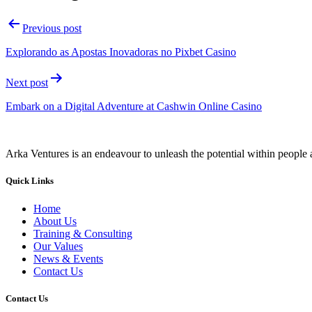
Previous post
Explorando as Apostas Inovadoras no Pixbet Casino
Next post
Embark on a Digital Adventure at Cashwin Online Casino
Arka Ventures is an endeavour to unleash the potential within people a
Quick Links
Home
About Us
Training & Consulting
Our Values
News & Events
Contact Us
Contact Us