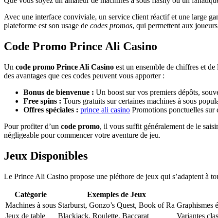
Que vous soyez un amateur de machines à sous flashy ou un fanatique d
Avec une interface conviviale, un service client réactif et une large g
plateforme est son usage de
codes promos
, qui permettent aux joueur
Code Promo Prince Ali Casino
Un
code promo Prince Ali Casino
est un ensemble de chiffres et de 
des avantages que ces codes peuvent vous apporter :
Bonus de bienvenue :
Un boost sur vos premiers dépôts, souve
Free spins :
Tours gratuits sur certaines machines à sous popula
Offres spéciales :
prince ali casino
Promotions ponctuelles sur d
Pour profiter d’un
code promo
, il vous suffit généralement de le sai
négligeable pour commencer votre aventure de jeu.
Jeux Disponibles
Le Prince Ali Casino propose une pléthore de jeux qui s’adaptent à tou
Catégorie
Exemples de Jeux
Machines à sous
Starburst, Gonzo’s Quest, Book of Ra
Graphismes ép
Jeux de table
Blackjack, Roulette, Baccarat
Variantes cl