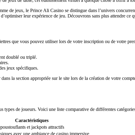
e jeux de table, cet établissement virtuel a quelque chose à offrir à to
amme de jeux, le Prince Ali Casino se distingue dans l’univers concurrenti
s d’optimiser leur expérience de jeu. Découvrons sans plus attendre ce 
lettres que vous pouvez utiliser lors de votre inscription ou de votre p
nt doublé ou triplé.
ires.
es jeux spécifiques.
sir dans la section appropriée sur le site lors de la création de votre c
s types de joueurs. Voici une liste comparative de différentes catégori
Caractéristiques
oustouflants et jackpots attractifs
assiques avec une ambiance de casino immersive