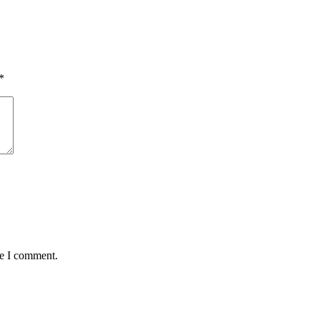
*
me I comment.