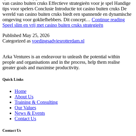
van casino buiten cruks Effectieve strategieën voor je spel Handige
tips voor spelers Conclusie Introductie tot casino buiten cruks De
wereld van casino buiten cruks biedt een spannende en dynamische
omgeving voor gokliefhebbers. Dit concept…
Continue reading
Speel slim en vrij met casino buiten cruks strategieën
Published
May 25, 2026
Categorized as
voedingsadviesrotterdam.nl
Arka Ventures is an endeavour to unleash the potential within
people and organisations and in the process, help them realise
greater goals and maximise productivity.
Quick Links
Home
About Us
Training & Consulting
Our Values
News & Events
Contact Us
Contact Us