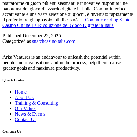
piattaforme di gioco più entusiasmanti e innovative disponibili nel
panorama del gioco d’azzardo digitale in Italia. Con un’interfaccia
accattivante e una vasta selezione di giochi, è diventato rapidamente
il preferito tra gli appassionati di casinò.…
Continue reading
Snatch
Casino Online La Rivoluzione del Gioco Digitale in Italia
Published
December 22, 2025
Categorized as
snatchcasinoitalia.com
Arka Ventures is an endeavour to unleash the potential within
people and organisations and in the process, help them realise
greater goals and maximise productivity.
Quick Links
Home
About Us
Training & Consulting
Our Values
News & Events
Contact Us
Contact Us