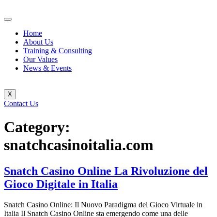
Home
About Us
Training & Consulting
Our Values
News & Events
X
Contact Us
Category:
snatchcasinoitalia.com
Snatch Casino Online La Rivoluzione del
Gioco Digitale in Italia
Snatch Casino Online: Il Nuovo Paradigma del Gioco Virtuale in
Italia Il Snatch Casino Online sta emergendo come una delle