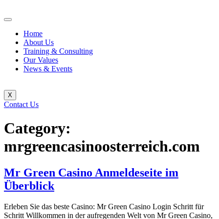
Home
About Us
Training & Consulting
Our Values
News & Events
X
Contact Us
Category:
mrgreencasinoosterreich.com
Mr Green Casino Anmeldeseite im
Überblick
Erleben Sie das beste Casino: Mr Green Casino Login Schritt für
Schritt Willkommen in der aufregenden Welt von Mr Green Casino,