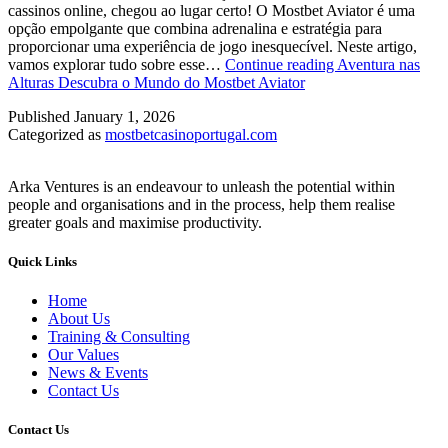
cassinos online, chegou ao lugar certo! O Mostbet Aviator é uma
opção empolgante que combina adrenalina e estratégia para
proporcionar uma experiência de jogo inesquecível. Neste artigo,
vamos explorar tudo sobre esse…
Continue reading
Aventura nas
Alturas Descubra o Mundo do Mostbet Aviator
Published
January 1, 2026
Categorized as
mostbetcasinoportugal.com
Arka Ventures is an endeavour to unleash the potential within
people and organisations and in the process, help them realise
greater goals and maximise productivity.
Quick Links
Home
About Us
Training & Consulting
Our Values
News & Events
Contact Us
Contact Us