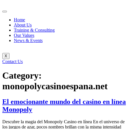
Home
About Us
Training & Consulting
Our Values
News & Events
X
Contact Us
Category:
monopolycasinoespana.net
El emocionante mundo del casino en línea
Monopoly
Descubre la magia del Monopoly Casino en línea En el universo de
los juegos de azar, pocos nombres brillan con la misma intensidad