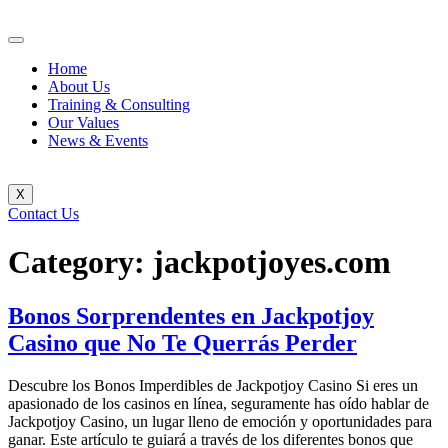
Home
About Us
Training & Consulting
Our Values
News & Events
X
Contact Us
Category:
jackpotjoyes.com
Bonos Sorprendentes en Jackpotjoy
Casino que No Te Querrás Perder
Descubre los Bonos Imperdibles de Jackpotjoy Casino Si eres un
apasionado de los casinos en línea, seguramente has oído hablar de
Jackpotjoy Casino, un lugar lleno de emoción y oportunidades para
ganar. Este artículo te guiará a través de los diferentes bonos que