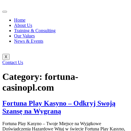
Home
About Us
Training & Consulting
Our Values
News & Events
X
Contact Us
Category:
fortuna-
casinopl.com
Fortuna Play Kasyno – Odkryj Swoją
Szansę na Wygraną
Fortuna Play Kasyno – Twoje Miejsce na Wyjątkowe
Doświadczenia Hazardowe Witaj w świecie Fortuna Play Kasyno,