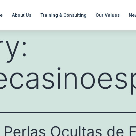
e
About Us
Training & Consulting
Our Values
Ne
y:
tecasinoe
 Perlas Ocultas de 