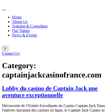
Home
About Us
Training & Consulting
Our Values
News & Events
X
Contact Us
Category:
captainjackcasinofrance.com
Lobby du casino de Captain Jack une
aventure exceptionnelle
Découverte de l’Entrée Envoûtante du Casino Captain Jack Dans
l'univers fascinant des casinos en ligne, le Captain Jack Casino se