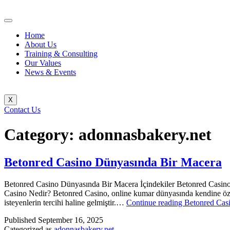
Home
About Us
Training & Consulting
Our Values
News & Events
X
Contact Us
Category:
adonnasbakery.net
Betonred Casino Dünyasında Bir Macera
Betonred Casino Dünyasında Bir Macera İçindekiler Betonred Casino
Casino Nedir? Betonred Casino, online kumar dünyasında kendine özgü
isteyenlerin tercihi haline gelmiştir.…
Continue reading
Betonred Cas
Published
September 16, 2025
Categorized as
adonnasbakery.net