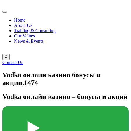
Home
About Us
Training & Consulting
Our Values
News & Events
X
Contact Us
Vodka онлайн казино бонусы и
акции.1474
Vodka онлайн казино – бонусы и акции
▶️