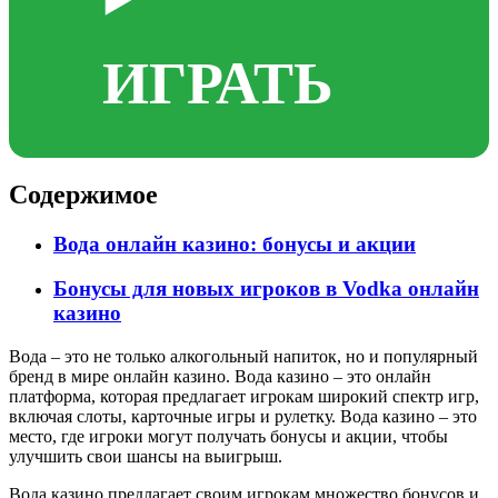
ИГРАТЬ
Содержимое
Вода онлайн казино: бонусы и акции
Бонусы для новых игроков в Vodka онлайн
казино
Вода – это не только алкогольный напиток, но и популярный
бренд в мире онлайн казино. Вода казино – это онлайн
платформа, которая предлагает игрокам широкий спектр игр,
включая слоты, карточные игры и рулетку. Вода казино – это
место, где игроки могут получать бонусы и акции, чтобы
улучшить свои шансы на выигрыш.
Вода казино предлагает своим игрокам множество бонусов и