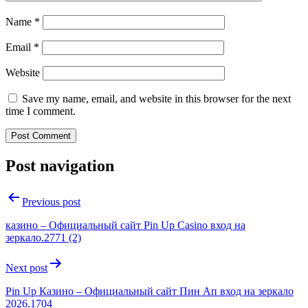
Name
*
Email
*
Website
Save my name, email, and website in this browser for the next
time I comment.
Post navigation
Previous post
казино – Официальный сайт Pin Up Casino вход на
зеркало.2771 (2)
Next post
Pin Up Казино – Официальный сайт Пин Ап вход на зеркало
2026.1704