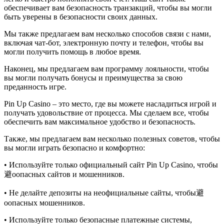
обеспечивает вам безопасность транзакций, чтобы вы могли
быть уверены в безопасности своих данных.
Мы также предлагаем вам несколько способов связи с нами,
включая чат-бот, электронную почту и телефон, чтобы вы
могли получить помощь в любое время.
Наконец, мы предлагаем вам программу лояльности, чтобы
вы могли получать бонусы и преимущества за свою
преданность игре.
Pin Up Casino – это место, где вы можете насладиться игрой и
получать удовольствие от процесса. Мы сделаем все, чтобы
обеспечить вам максимальное удобство и безопасность.
Также, мы предлагаем вам несколько полезных советов, чтобы
вы могли играть безопасно и комфортно:
• Используйте только официальный сайт Pin Up Casino, чтобы
避оопасных сайтов и мошенников.
• Не делайте депозиты на неофициальные сайты, чтобы避
оопасных мошенников.
• Используйте только безопасные платежные системы,