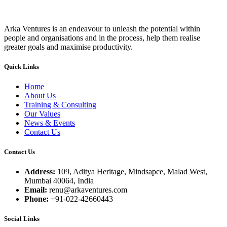
Arka Ventures is an endeavour to unleash the potential within
people and organisations and in the process, help them realise
greater goals and maximise productivity.
Quick Links
Home
About Us
Training & Consulting
Our Values
News & Events
Contact Us
Contact Us
Address:
109, Aditya Heritage, Mindsapce, Malad West,
Mumbai 40064, India
Email:
renu@arkaventures.com
Phone:
+91-022-42660443
Social Links