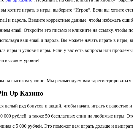
 вы хотите играть в игры, выберите “Игрок”. Если вы хотите ста
mail и пароль. Введите корректные данные, чтобы избежать оши
ием email. Откройте это письмо и кликните на ссылку, чтобы по
спользуя ваш email и пароль. Вы можете начать играть в игры, вы
ила игры и условия игры. Если у вас есть вопросы или проблемы
 на высоком уровне!
ры на высоком уровне. Мы рекомендуем вам зарегистрироваться и
in Up Казино
ся целый ряд бонусов и акций, чтобы начать играть с радостью 
10 000 рублей, а также 50 бесплатных спин на любимые игры. Эт
чиная с 5 000 рублей. Это поможет вам играть дольше и выиграт