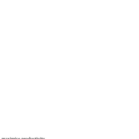
d maximise productivity.