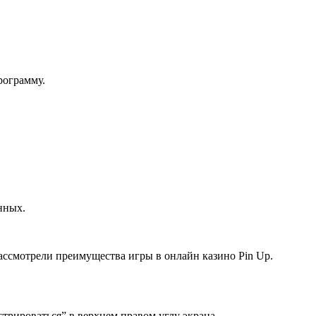
рограмму.
нных.
рассмотрели преимущества игры в онлайн казино Pin Up.
стрироваться” в верхнем правом углу экрана.