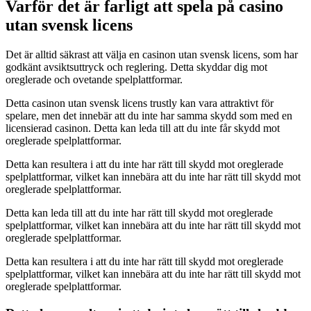
Varför det är farligt att spela på casino
utan svensk licens
Det är alltid säkrast att välja en casinon utan svensk licens, som har
godkänt avsiktsuttryck och reglering. Detta skyddar dig mot
oreglerade och ovetande spelplattformar.
Detta casinon utan svensk licens trustly kan vara attraktivt för
spelare, men det innebär att du inte har samma skydd som med en
licensierad casinon. Detta kan leda till att du inte får skydd mot
oreglerade spelplattformar.
Detta kan resultera i att du inte har rätt till skydd mot oreglerade
spelplattformar, vilket kan innebära att du inte har rätt till skydd mot
oreglerade spelplattformar.
Detta kan leda till att du inte har rätt till skydd mot oreglerade
spelplattformar, vilket kan innebära att du inte har rätt till skydd mot
oreglerade spelplattformar.
Detta kan resultera i att du inte har rätt till skydd mot oreglerade
spelplattformar, vilket kan innebära att du inte har rätt till skydd mot
oreglerade spelplattformar.