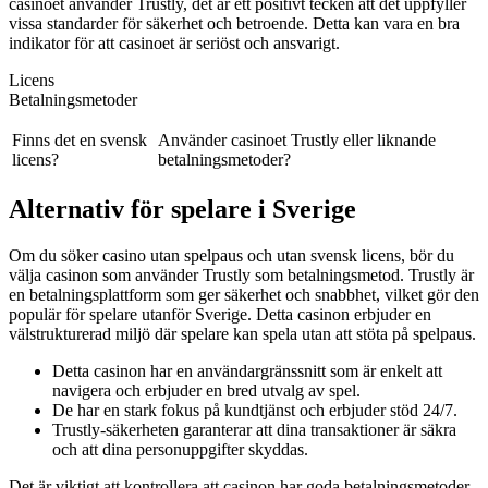
casinoet använder Trustly, det är ett positivt tecken att det uppfyller
vissa standarder för säkerhet och betroende. Detta kan vara en bra
indikator för att casinoet är seriöst och ansvarigt.
Licens
Betalningsmetoder
Finns det en svensk
Använder casinoet Trustly eller liknande
licens?
betalningsmetoder?
Alternativ för spelare i Sverige
Om du söker casino utan spelpaus och utan svensk licens, bör du
välja casinon som använder Trustly som betalningsmetod. Trustly är
en betalningsplattform som ger säkerhet och snabbhet, vilket gör den
populär för spelare utanför Sverige. Detta casinon erbjuder en
välstrukturerad miljö där spelare kan spela utan att stöta på spelpaus.
Detta casinon har en användargränssnitt som är enkelt att
navigera och erbjuder en bred utvalg av spel.
De har en stark fokus på kundtjänst och erbjuder stöd 24/7.
Trustly-säkerheten garanterar att dina transaktioner är säkra
och att dina personuppgifter skyddas.
Det är viktigt att kontrollera att casinon har goda betalningsmetoder