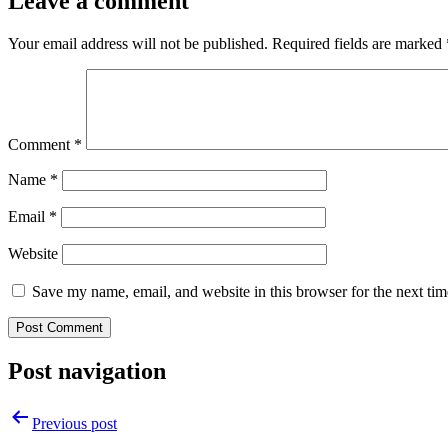
Leave a comment
Your email address will not be published.
Required fields are marked
Comment
*
Name
*
Email
*
Website
Save my name, email, and website in this browser for the next ti
Post navigation
Previous post