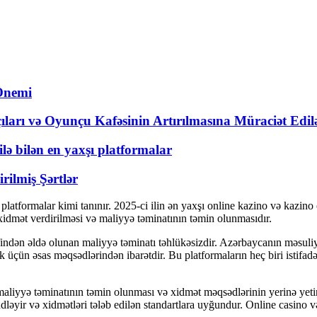
 Önemi
ıları və Oyunçu Kafəsinin Artırılmasına Müraciət Edilə 
ilə bilən en yaxşı platformalar
rilmiş Şərtlər
latformalar kimi tanınır. 2025-ci ilin ən yaxşı online kazino və kazino oy
i xidmət verdirilməsi və maliyyə təminatının təmin olunmasıdır.
indən əldə olunan maliyyə təminatı təhlükəsizdir. Azərbaycanın məsuliyyə
üçün əsas məqsədlərindən ibarətdir. Bu platformaların heç biri istifadəç
in maliyyə təminatının təmin olunması və xidmət məqsədlərinin yerinə yet
əndləyir və xidmətləri tələb edilən standartlara uyğundur. Online casino v