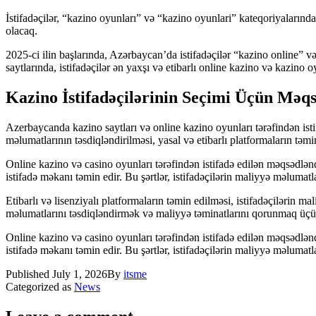
İstifadəçilər, “kazino oyunları” və “kazino oyunlari” kateqoriyalarında ə
olacaq.
2025-ci ilin başlarında, Azərbaycan’da istifadəçilər “kazino online” v
saytlarında, istifadəçilər ən yaxşı və etibarlı online kazino və kazino o
Kazino İstifadəçilərinin Seçimi Üçün Məqs
Azerbaycanda kazino saytları və online kazino oyunları tərəfindən istif
məlumatlarının təsdiqləndirilməsi, yasal və etibarlı platformaların təm
Online kazino və casino oyunları tərəfindən istifadə edilən məqsədlənd
istifadə məkanı təmin edir. Bu şərtlər, istifadəçilərin maliyyə məlumat
Etibarlı və lisenziyalı platformaların təmin edilməsi, istifadəçilərin m
məlumatlarını təsdiqləndirmək və maliyyə təminatlarını qorunmaq üçün i
Online kazino və casino oyunları tərəfindən istifadə edilən məqsədlənd
istifadə məkanı təmin edir. Bu şərtlər, istifadəçilərin maliyyə məlumat
Published
July 1, 2026
By
itsme
Categorized as
News