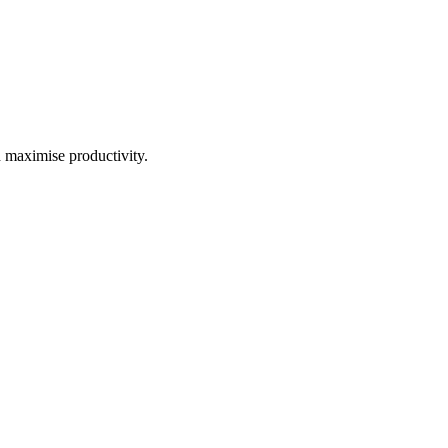
d maximise productivity.