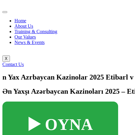
Home
About Us
Training & Consulting
Our Values
News & Events
X
Contact Us
n Yax Azrbaycan Kazinolar 2025 Etibarl v 
Ən Yaxşı Azərbaycan Kazinoları 2025 – Eti
▶️ OYNA