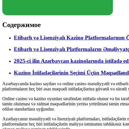
Содержимое
Etibarlı və Lisenziyalı Kazino Platformalarının
Etibarlı və Lisenziyalı Platformaların Əməliyyatç
2025-ci ilin Azərbaycan kazinolarında istifadə ed
Kazino İstifadəçilərinin Seçimi Üçün Məqsədləndi
Azərbaycanda kazino saytları və online casino məsuliyyətli və etibarlı p
platformaların heç biri əsas məqsədi istifadəçilərinə güvənli və sürətl
Online casino və kazino oyunları tərəfindən istifadə olunur və bu tərəf
təmin olunması və xidmət məqsədlərinin yerinə yetirilməsi təmin etmək 
edilən standartlara uyğundur.
Azərbaycanın məsuliyyətli və lisenziyalı platformaları, istifadəçilər
platformaların heç biri istifadəçilərin maliyyə təminatını təhlükəsiz k