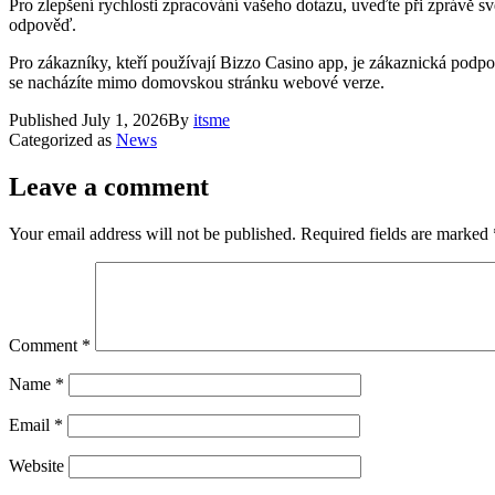
Pro zlepšení rychlosti zpracování vašeho dotazu, uveďte při zprávě sv
odpověď.
Pro zákazníky, kteří používají Bizzo Casino app, je zákaznická podpor
se nacházíte mimo domovskou stránku webové verze.
Published
July 1, 2026
By
itsme
Categorized as
News
Leave a comment
Your email address will not be published.
Required fields are marked
Comment
*
Name
*
Email
*
Website