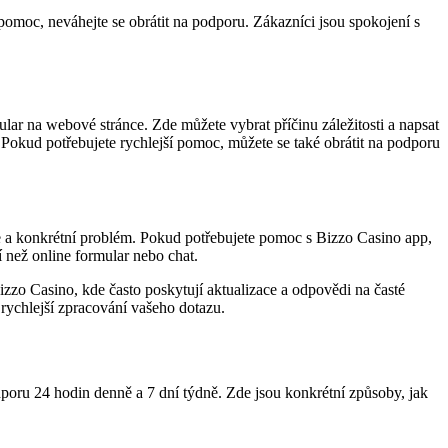
omoc, neváhejte se obrátit na podporu. Zákazníci jsou spokojení s
lar na webové stránce. Zde můžete vybrat příčinu záležitosti a napsat
 Pokud potřebujete rychlejší pomoc, můžete se také obrátit na podporu
ace a konkrétní problém. Pokud potřebujete pomoc s Bizzo Casino app,
ní než online formular nebo chat.
izzo Casino, kde často poskytují aktualizace a odpovědi na časté
 rychlejší zpracování vašeho dotazu.
dporu 24 hodin denně a 7 dní týdně. Zde jsou konkrétní způsoby, jak
.