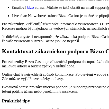
Emailová
bizo
adresa: Můžete se také obrátit na email suppor
Live chat: Na webové stránce Bizzo Casino je možné se připojit 
Pro zákazníky, kteří chtějí získat více informací o zkušenostech s 
Recenze mohou být najednou na webových stránkách, na sociálních sít
Je důležité, abyste si nezapomněli, že zákaznická podpora Bizzo Casi
že vaše zkušenosti s Bizzo Casino jsou co nejlepší.
Kontaktovat zákaznickou podporu Bizzo C
Pro zákazníky Bizzo Casino je zákaznická podpora dostupná 24 hodin de
mailovou adresu a budete zpátky v krátké době.
Online chat je nejrychlejší způsob komunikace. Po otevření webové str
Zde můžete vyjádřit své otázky a obavy.
E-mailová adresa pro zákaznickou podporu je support@bizzocasino.c
řešení potíží s účtem nebo peněžními transakcemi.
Praktické tipy