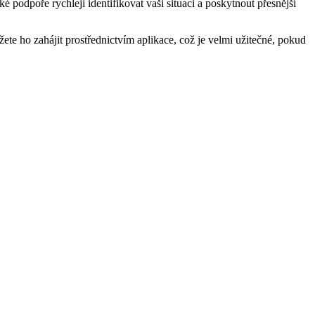
 podpoře rychleji identifikovat vaši situaci a poskytnout přesnější
ete ho zahájit prostřednictvím aplikace, což je velmi užitečné, pokud