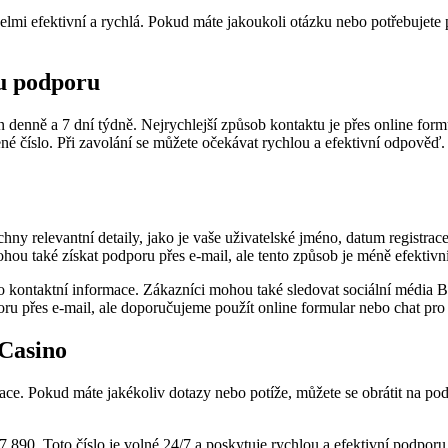
lmi efektivní a rychlá. Pokud máte jakoukoli otázku nebo potřebujete p
ou podporu
enně a 7 dní týdně. Nejrychlejší způsob kontaktu je přes online formu
é číslo. Při zavolání se můžete očekávat rychlou a efektivní odpověď.
chny relevantní detaily, jako je vaše uživatelské jméno, datum registr
 mohou také získat podporu přes e-mail, ale tento způsob je méně efektiv
yto kontaktní informace. Zákazníci mohou také sledovat sociální média B
oru přes e-mail, ale doporučujeme použít online formular nebo chat pro
 Casino
ace. Pokud máte jakékoliv dotazy nebo potíže, můžete se obrátit na po
890. Toto číslo je volné 24/7 a poskytuje rychlou a efektivní podporu