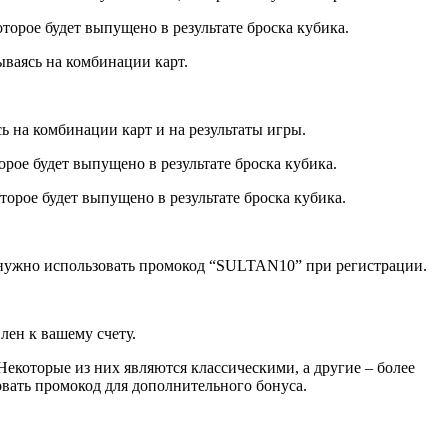
которое будет выпущено в результате броска кубика.
вываясь на комбинации карт.
сь на комбинации карт и на результаты игры.
торое будет выпущено в результате броска кубика.
торое будет выпущено в результате броска кубика.
ам нужно использовать промокод “SULTAN10” при регистрации.
лен к вашему счету.
екоторые из них являются классическими, а другие – более
вать промокод для дополнительного бонуса.