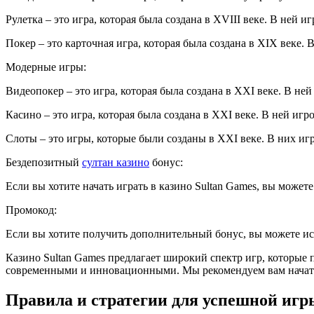
Рулетка – это игра, которая была создана в XVIII веке. В ней 
Покер – это карточная игра, которая была создана в XIX веке.
Модерные игры:
Видеопокер – это игра, которая была создана в XXI веке. В не
Касино – это игра, которая была создана в XXI веке. В ней игр
Слоты – это игры, которые были созданы в XXI веке. В них игр
Бездепозитный
султан казино
бонус:
Если вы хотите начать играть в казино Sultan Games, вы може
Промокод:
Если вы хотите получить дополнительный бонус, вы можете ис
Казино Sultan Games предлагает широкий спектр игр, которые
современными и инновационными. Мы рекомендуем вам начать и
Правила и стратегии для успешной игры