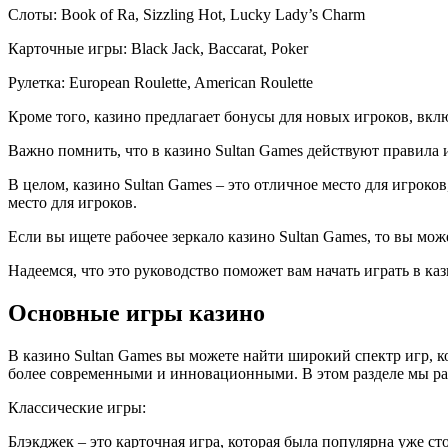
Слоты: Book of Ra, Sizzling Hot, Lucky Lady’s Charm
Карточные игры: Black Jack, Baccarat, Poker
Рулетка: European Roulette, American Roulette
Кроме того, казино предлагает бонусы для новых игроков, вкл
Важно помнить, что в казино Sultan Games действуют правила 
В целом, казино Sultan Games – это отличное место для игроко
место для игроков.
Если вы ищете рабочее зеркало казино Sultan Games, то вы мож
Надеемся, что это руководство поможет вам начать играть в каз
Основные игры казино
В казино Sultan Games вы можете найти широкий спектр игр, 
более современными и инновационными. В этом разделе мы рас
Классические игры:
Блэкджек – это карточная игра, которая была популярна уже ст