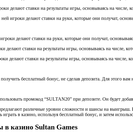
игроки делают ставки на результаты игры, основываясь на числе, 
 В ней игроки делают ставки на руки, которые они получат, осно
й игроки делают ставки на руки, которые они получат, основывая
оки делают ставки на результаты игры, основываясь на числе, ко
оки делают ставки на результаты игры, основываясь на числе, ко
те получить бесплатный бонус, не сделав депозита. Для этого в
пользовать промокод “SULTAN20” при депозите. Он будет добав
 предлагают различные уровни сложности и шансы на выигрыш. Н
грать в казино, используя бесплатный бонус, и затем использо
 в казино Sultan Games