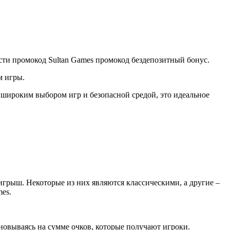
сти промокод Sultan Games промокод бездепозитный бонус.
м игры.
го широким выбором игр и безопасной средой, это идеальное
грыш. Некоторые из них являются классическими, а другие –
es.
сновываясь на сумме очков, которые получают игроки.