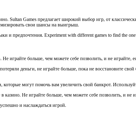
но. Sultan Games предлагает широкий выбор игр, от классическ
симизировать свои шансы на выигрыш.
едпочтения. Experiment with different games to find the one that s
 Не играйте больше, чем можете себе позволить, и не играйте, е
 потеряли деньги, не играйте больше, пока не восстановите свой
, которые могут помочь вам увеличить свой банкрот. Используйт
в казино. Не играйте больше, чем можете себе позволить, и не и
 успешно и наслаждаться игрой.