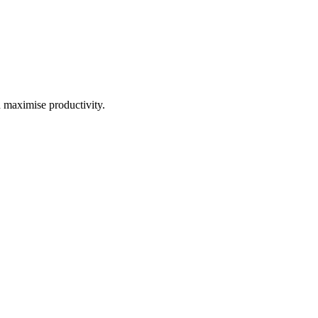
d maximise productivity.