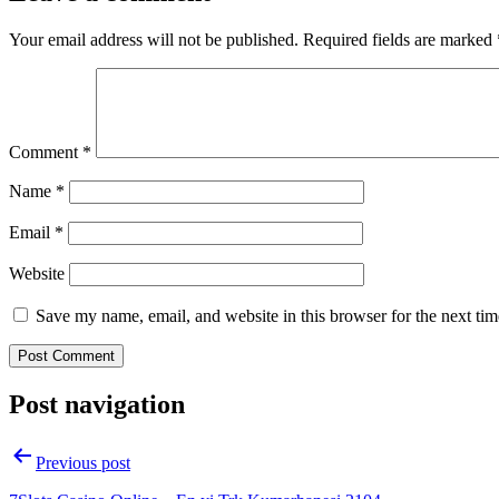
Your email address will not be published.
Required fields are marked
Comment
*
Name
*
Email
*
Website
Save my name, email, and website in this browser for the next ti
Post navigation
Previous post