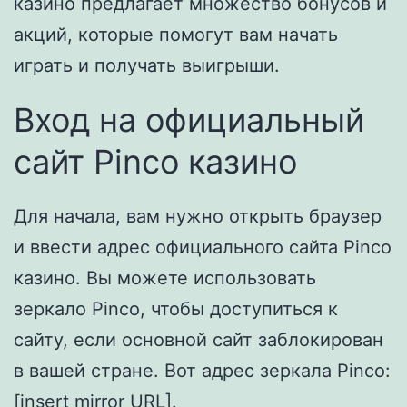
казино предлагает множество бонусов и
акций, которые помогут вам начать
играть и получать выигрыши.
Вход на официальный
сайт Pinco казино
Для начала, вам нужно открыть браузер
и ввести адрес официального сайта Pinco
казино. Вы можете использовать
зеркало Pinco, чтобы доступиться к
сайту, если основной сайт заблокирован
в вашей стране. Вот адрес зеркала Pinco:
[insert mirror URL].