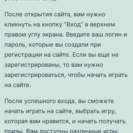
После открытия сайта, вам нужно
кликнуть на кнопку “Вход” в верхнем
правом углу экрана. Введите ваш логин и
пароль, которые вы создали при
регистрации на сайте. Если вы еще не
зарегистрированы, то вам нужно
зарегистрироваться, чтобы начать играть
на сайте.
После успешного входа, вы сможете
начать играть на сайте, выбрать игру,
которая вам нравится, и начать получать
призы. Вам доступны различные игры,