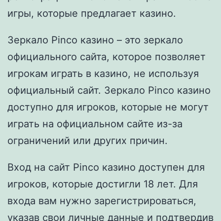
игры, которые предлагает казино.
Зеркало Pinco казино – это зеркало
официального сайта, которое позволяет
игрокам играть в казино, не используя
официальный сайт. Зеркало Pinco казино
доступно для игроков, которые не могут
играть на официальном сайте из-за
ограничений или других причин.
Вход на сайт Pinco казино доступен для
игроков, которые достигли 18 лет. Для
входа вам нужно зарегистрироваться,
указав свои личные данные и подтвердив