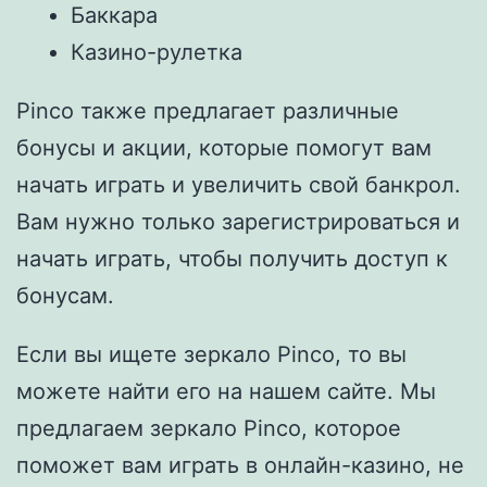
Баккара
Казино-рулетка
Pinco также предлагает различные
бонусы и акции, которые помогут вам
начать играть и увеличить свой банкрол.
Вам нужно только зарегистрироваться и
начать играть, чтобы получить доступ к
бонусам.
Если вы ищете зеркало Pinco, то вы
можете найти его на нашем сайте. Мы
предлагаем зеркало Pinco, которое
поможет вам играть в онлайн-казино, не