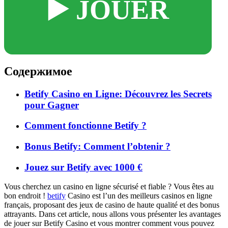
▶️ JOUER
Содержимое
Betify Casino en Ligne: Découvrez les Secrets
pour Gagner
Comment fonctionne Betify ?
Bonus Betify: Comment l’obtenir ?
Jouez sur Betify avec 1000 €
Vous cherchez un casino en ligne sécurisé et fiable ? Vous êtes au
bon endroit !
betify
Casino est l’un des meilleurs casinos en ligne
français, proposant des jeux de casino de haute qualité et des bonus
attrayants. Dans cet article, nous allons vous présenter les avantages
de jouer sur Betify Casino et vous montrer comment vous pouvez