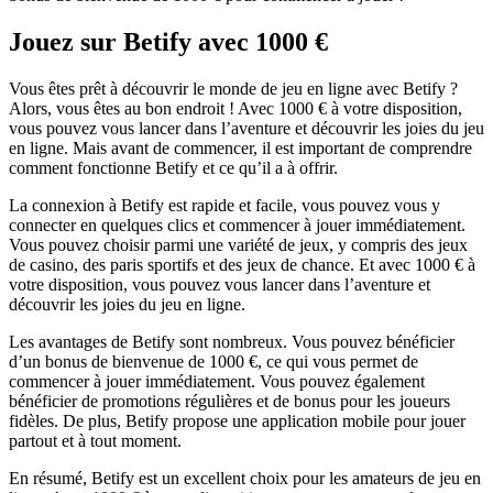
Jouez sur Betify avec 1000 €
Vous êtes prêt à découvrir le monde de jeu en ligne avec Betify ?
Alors, vous êtes au bon endroit ! Avec 1000 € à votre disposition,
vous pouvez vous lancer dans l’aventure et découvrir les joies du jeu
en ligne. Mais avant de commencer, il est important de comprendre
comment fonctionne Betify et ce qu’il a à offrir.
La connexion à Betify est rapide et facile, vous pouvez vous y
connecter en quelques clics et commencer à jouer immédiatement.
Vous pouvez choisir parmi une variété de jeux, y compris des jeux
de casino, des paris sportifs et des jeux de chance. Et avec 1000 € à
votre disposition, vous pouvez vous lancer dans l’aventure et
découvrir les joies du jeu en ligne.
Les avantages de Betify sont nombreux. Vous pouvez bénéficier
d’un bonus de bienvenue de 1000 €, ce qui vous permet de
commencer à jouer immédiatement. Vous pouvez également
bénéficier de promotions régulières et de bonus pour les joueurs
fidèles. De plus, Betify propose une application mobile pour jouer
partout et à tout moment.
En résumé, Betify est un excellent choix pour les amateurs de jeu en