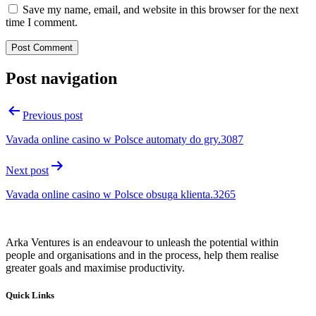
Save my name, email, and website in this browser for the next
time I comment.
Post navigation
Previous post
Vavada online casino w Polsce automaty do gry.3087
Next post
Vavada online casino w Polsce obsuga klienta.3265
Arka Ventures is an endeavour to unleash the potential within
people and organisations and in the process, help them realise
greater goals and maximise productivity.
Quick Links