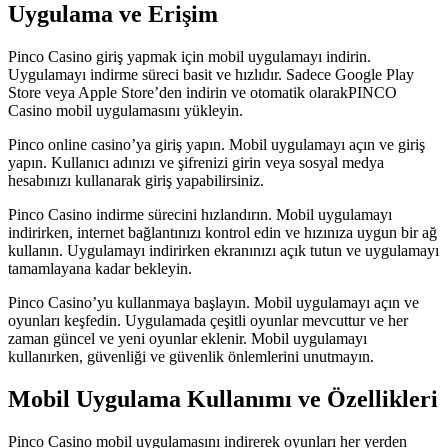
Uygulama ve Erişim
Pinco Casino giriş yapmak için mobil uygulamayı indirin.
Uygulamayı indirme süreci basit ve hızlıdır. Sadece Google Play
Store veya Apple Store’den indirin ve otomatik olarakPINCO
Casino mobil uygulamasını yükleyin.
Pinco online casino’ya giriş yapın. Mobil uygulamayı açın ve giriş
yapın. Kullanıcı adınızı ve şifrenizi girin veya sosyal medya
hesabınızı kullanarak giriş yapabilirsiniz.
Pinco Casino indirme sürecini hızlandırın. Mobil uygulamayı
indirirken, internet bağlantınızı kontrol edin ve hızınıza uygun bir ağ
kullanın. Uygulamayı indirirken ekranınızı açık tutun ve uygulamayı
tamamlayana kadar bekleyin.
Pinco Casino’yu kullanmaya başlayın. Mobil uygulamayı açın ve
oyunları keşfedin. Uygulamada çeşitli oyunlar mevcuttur ve her
zaman güncel ve yeni oyunlar eklenir. Mobil uygulamayı
kullanırken, güvenliği ve güvenlik önlemlerini unutmayın.
Mobil Uygulama Kullanımı ve Özellikleri
Pinco Casino mobil uygulamasını indirerek oyunları her yerden