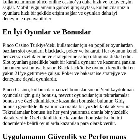
kullanıcılarınızın pinco online casino’ya daha hızlı ve kolay erişim
sağlar. Mobil uygulamanın güncel giriş sayfası, kullanıcılarınızın
oyunlara hızlı bir şekilde erişim sağlar ve oyunları daha iyi
deneyimle oynayabilirler.
En İyi Oyunlar ve Bonuslar
Pinco Casino Türkiye’deki kullanıcılar için en popüler oyunlardan
bazıları slot oyunları, blackjack, poker ve bakarat. Her oyunun kendi
benzersiz özelliklerine ve stratejilerine sahip olduğuna dikkat edin.
Slot oyunları genellikle basit bir kuralla oynanır ve kazanma şansını
tamamen rastlantıya bırakır. Black Jack’te ise oyuncu kendi elini en
yakın 21’ye getirmeye çalışır. Poker ve bakarat ise stratejiye ve
deneyime dayalı oyunlardır.
Pinco Casino, kullanıcılarına özel bonuslar sunar. Yeni kaydolunan
oyuncular için giriş bonusu, mevcut oyuncular için tekrarlamalar
bonusu ve özel etkinliklerde kazanılan bonuslar bulunur. Giriş
bonusu genellikle ilk yatırımıza oranla bir yüzdelik olarak verilir.
Tekrarlamalar bonusu ise her yeni yatırımıza oranla bir yüzdelik
olarak verilir. Özel etkinliklerde kazanılan bonuslar ise belirli
dönemlerde belirli oyunlarda kazanılan para olarak verilir.
Uygulamanın Güvenlik ve Performans