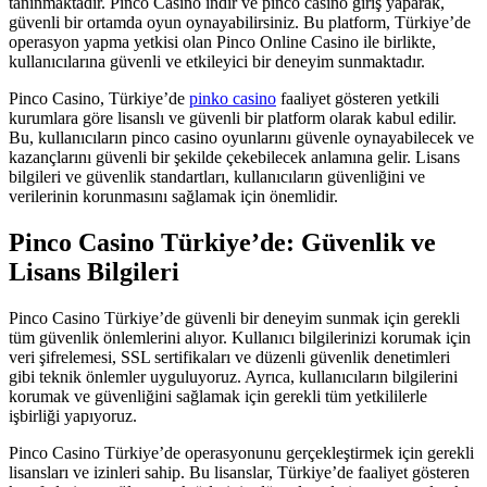
tanınmaktadır. Pinco Casino indir ve pinco casino giriş yaparak,
güvenli bir ortamda oyun oynayabilirsiniz. Bu platform, Türkiye’de
operasyon yapma yetkisi olan Pinco Online Casino ile birlikte,
kullanıcılarına güvenli ve etkileyici bir deneyim sunmaktadır.
Pinco Casino, Türkiye’de
pinko casino
faaliyet gösteren yetkili
kurumlara göre lisanslı ve güvenli bir platform olarak kabul edilir.
Bu, kullanıcıların pinco casino oyunlarını güvenle oynayabilecek ve
kazançlarını güvenli bir şekilde çekebilecek anlamına gelir. Lisans
bilgileri ve güvenlik standartları, kullanıcıların güvenliğini ve
verilerinin korunmasını sağlamak için önemlidir.
Pinco Casino Türkiye’de: Güvenlik ve
Lisans Bilgileri
Pinco Casino Türkiye’de güvenli bir deneyim sunmak için gerekli
tüm güvenlik önlemlerini alıyor. Kullanıcı bilgilerinizi korumak için
veri şifrelemesi, SSL sertifikaları ve düzenli güvenlik denetimleri
gibi teknik önlemler uyguluyoruz. Ayrıca, kullanıcıların bilgilerini
korumak ve güvenliğini sağlamak için gerekli tüm yetkililerle
işbirliği yapıyoruz.
Pinco Casino Türkiye’de operasyonunu gerçekleştirmek için gerekli
lisansları ve izinleri sahip. Bu lisanslar, Türkiye’de faaliyet gösteren