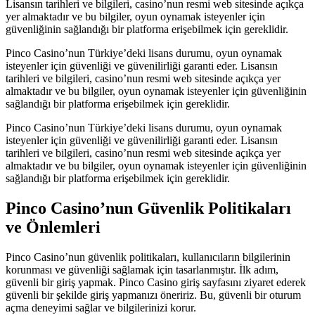
Lisansın tarihleri ve bilgileri, casino’nun resmi web sitesinde açıkça
yer almaktadır ve bu bilgiler, oyun oynamak isteyenler için
güvenliğinin sağlandığı bir platforma erişebilmek için gereklidir.
Pinco Casino’nun Türkiye’deki lisans durumu, oyun oynamak
isteyenler için güvenliği ve güvenilirliği garanti eder. Lisansın
tarihleri ve bilgileri, casino’nun resmi web sitesinde açıkça yer
almaktadır ve bu bilgiler, oyun oynamak isteyenler için güvenliğinin
sağlandığı bir platforma erişebilmek için gereklidir.
Pinco Casino’nun Türkiye’deki lisans durumu, oyun oynamak
isteyenler için güvenliği ve güvenilirliği garanti eder. Lisansın
tarihleri ve bilgileri, casino’nun resmi web sitesinde açıkça yer
almaktadır ve bu bilgiler, oyun oynamak isteyenler için güvenliğinin
sağlandığı bir platforma erişebilmek için gereklidir.
Pinco Casino’nun Güvenlik Politikaları
ve Önlemleri
Pinco Casino’nun güvenlik politikaları, kullanıcıların bilgilerinin
korunması ve güvenliği sağlamak için tasarlanmıştır. İlk adım,
güvenli bir giriş yapmak. Pinco Casino giriş sayfasını ziyaret ederek
güvenli bir şekilde giriş yapmanızı öneririz. Bu, güvenli bir oturum
açma deneyimi sağlar ve bilgilerinizi korur.