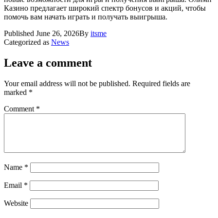
Казино предлагает широкий спектр бонусов и акций, чтобы
помочь вам начать играть и получать выигрыша.
Published
June 26, 2026
By
itsme
Categorized as
News
Leave a comment
Your email address will not be published.
Required fields are
marked
*
Comment
*
Name
*
Email
*
Website