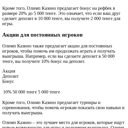
Кроме того, Олимп Казино предлагает бонус на рефбек в
размере 20% до 5 000 тенге. Это означает, что если ваш друг
сделает депозит в 10 000 тенге, вы получите 2 000 тенге для
игры.
Акции для постоянных игроков
Олимп Казино также предлагает акции для постоянных
игроков, чтобы помочь им продолжать играть и получать
выигрыша. Например, если вы сделаете депозит в 50 000
тенге, вы получите 10% бонус на депозит.
Акция
Депозит
Бонус
10%
50 000 тенге
5 000 тенге
Кроме того, Олимп Казино предлагает турниры и
соревнования, чтобы помочь игрокам показать свои навыки и
получать выигрыша.
Олимп Казино – это лучшее место для игроков, которые ищут
новые возможности для игры и получения выигрыша. Олимп