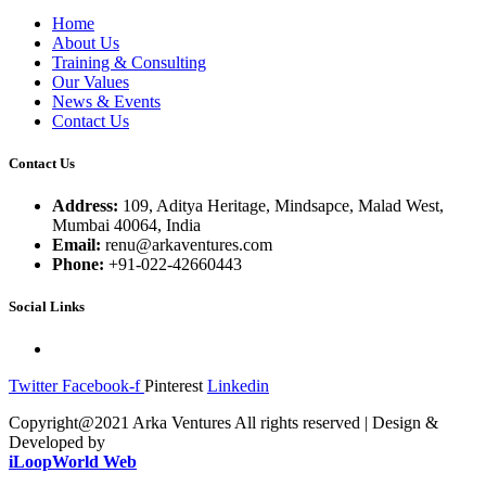
Home
About Us
Training & Consulting
Our Values
News & Events
Contact Us
Contact Us
Address:
109, Aditya Heritage, Mindsapce, Malad West,
Mumbai 40064, India
Email:
renu@arkaventures.com
Phone:
+91-022-42660443
Social Links
Twitter
Facebook-f
Pinterest
Linkedin
Copyright@2021 Arka Ventures All rights reserved | Design &
Developed by
iLoopWorld Web