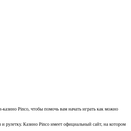
н-казино Pinco, чтобы помочь вам начать играть как можно
 и рулетку. Казино Pinco имеет официальный сайт, на котором