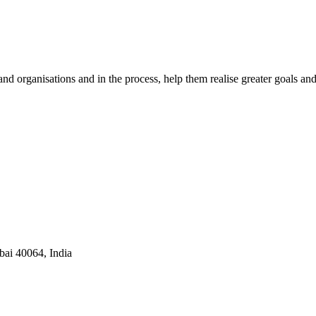
nd organisations and in the process, help them realise greater goals an
ai 40064, India