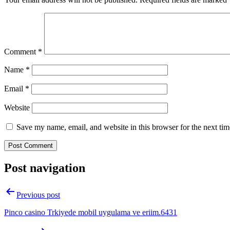
Comment
*
Name
*
Email
*
Website
Save my name, email, and website in this browser for the next ti
Post navigation
Previous post
Pinco casino Trkiyede mobil uygulama ve eriim.6431