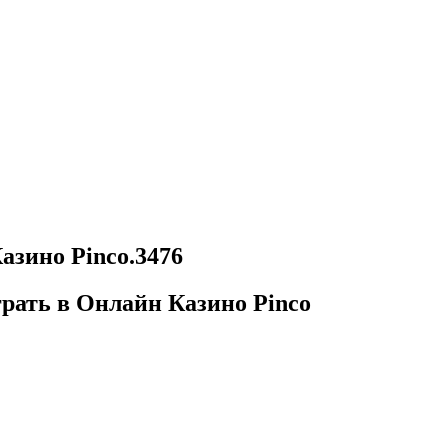
зино Pinco.3476
ать в Онлайн Казино Pinco