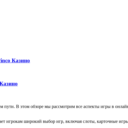
Pinco Казино
 Казино
ом пути. В этом обзоре мы рассмотрим все аспекты игры в онлай
гает игрокам широкий выбор игр, включая слоты, карточные игры