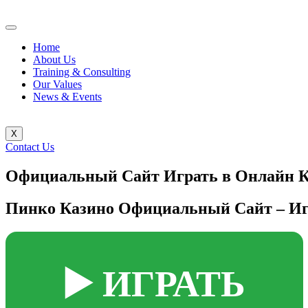
Home
About Us
Training & Consulting
Our Values
News & Events
X
Contact Us
Официальный Сайт Играть в Онлайн Ка
Пинко Казино Официальный Сайт – Игр
▶️ ИГРАТЬ