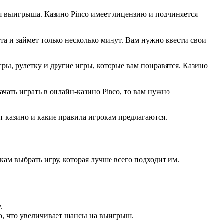
ля выигрыша. Казино Pinco имеет лицензию и подчиняется
ста и займет только несколько минут. Вам нужно ввести свои
гры, рулетку и другие игры, которые вам понравятся. Казино
ачать играть в онлайн-казино Pinco, то вам нужно
т казино и какие правила игрокам предлагаются.
кам выбрать игру, которая лучше всего подходит им.
.
но, что увеличивает шансы на выигрыш.