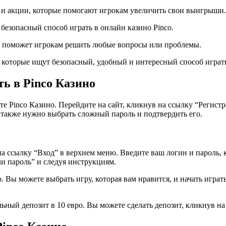
ы и акции, которые помогают игрокам увеличить свои выигрыши.
и безопасный способ играть в онлайн казино Pinco.
рая поможет игрокам решить любые вопросы или проблемы.
, которые ищут безопасный, удобный и интересный способ играть
ь в Pinco Казино
те Pinco Казино. Перейдите на сайт, кликнув на ссылку “Регис
 также нужно выбрать сложный пароль и подтвердить его.
на ссылку “Вход” в верхнем меню. Введите ваш логин и пароль, 
ли пароль” и следуя инструкциям.
но. Вы можете выбрать игру, которая вам нравится, и начать игра
ный депозит в 10 евро. Вы можете сделать депозит, кликнув на