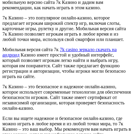
мобильную версию сайта 7к Казино и дадим вам
рекомендации, как начать играть в этом казино.
7к Казино – это популярное онлайн-казино, которое
предлагает игрокам широкий спектр игр, включая слоты,
карточные игры, рулетку и другие. Мобильная версия сайта
7к Казино позволяет игрокам играть в любое время и из
любой точки мира, используя свой смартфон или планшет.
Мобильная версия сайта 7к
7k casino зеркало скачать на
андроид
Казино имеет простой и удобный интерфейс,
который позволяет игрокам легко найти и выбрать игру,
которая им понравится. Сайт также предлагает функцию
регистрации и авторизации, чтобы игроки могли безопасно
играть на сайте.
7к Казино – это безопасное и надежное онлайн-казино,
которое использует современные технологии для обеспечения
безопасности игроков. Сайт также имеет сертификат от
независимой организации, которая проверяет безопасность
онлайн-казино.
Если вы ищете надежное и безопасное онлайн-казино, где
можно играть в любое время и из любой точки мира, то 7к
Казино – это ваш выбор. Мы рекомендуем вам начать играть в