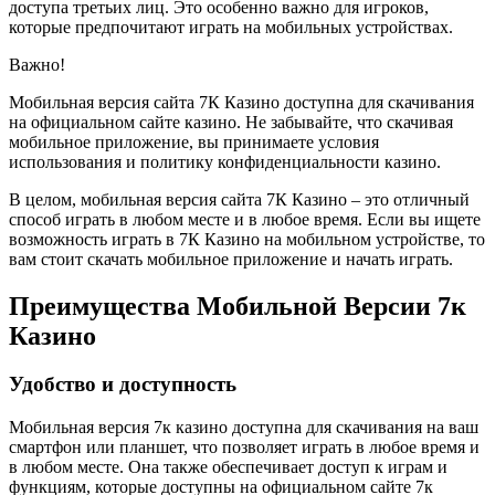
доступа третьих лиц. Это особенно важно для игроков,
которые предпочитают играть на мобильных устройствах.
Важно!
Мобильная версия сайта 7К Казино доступна для скачивания
на официальном сайте казино. Не забывайте, что скачивая
мобильное приложение, вы принимаете условия
использования и политику конфиденциальности казино.
В целом, мобильная версия сайта 7К Казино – это отличный
способ играть в любом месте и в любое время. Если вы ищете
возможность играть в 7К Казино на мобильном устройстве, то
вам стоит скачать мобильное приложение и начать играть.
Преимущества Мобильной Версии 7к
Казино
Удобство и доступность
Мобильная версия 7к казино доступна для скачивания на ваш
смартфон или планшет, что позволяет играть в любое время и
в любом месте. Она также обеспечивает доступ к играм и
функциям, которые доступны на официальном сайте 7к