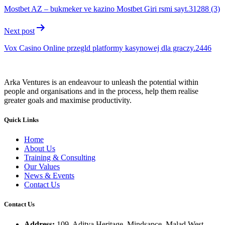
Mostbet AZ – bukmeker ve kazino Mostbet Giri rsmi sayt.31288 (3)
Next post
Vox Casino Online przegld platformy kasynowej dla graczy.2446
Arka Ventures is an endeavour to unleash the potential within
people and organisations and in the process, help them realise
greater goals and maximise productivity.
Quick Links
Home
About Us
Training & Consulting
Our Values
News & Events
Contact Us
Contact Us
Address:
109, Aditya Heritage, Mindsapce, Malad West,