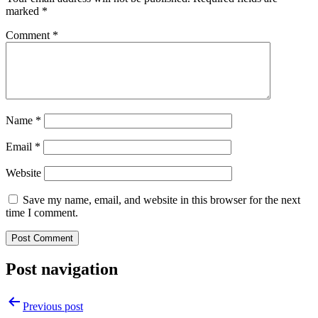
marked
*
Comment
*
Name
*
Email
*
Website
Save my name, email, and website in this browser for the next
time I comment.
Post navigation
Previous post