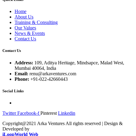
Home
About Us
Training & Consulting
Our Values
News & Events
Contact Us
Contact Us
Address:
109, Aditya Heritage, Mindsapce, Malad West,
Mumbai 40064, India
Email:
renu@arkaventures.com
Phone:
+91-022-42660443
Social Links
Twitter
Facebook-f
Pinterest
Linkedin
Copyright@2021 Arka Ventures All rights reserved | Design &
Developed by
iLoopWorld Web