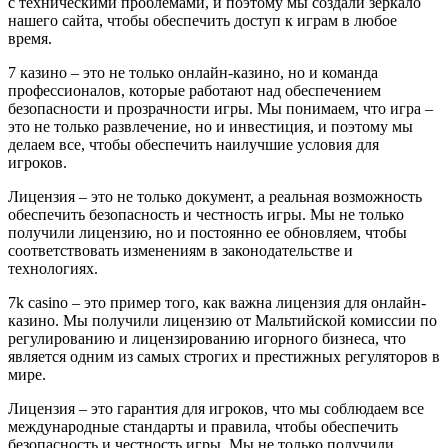
с техническими проблемами, и поэтому мы создали зеркало
нашего сайта, чтобы обеспечить доступ к играм в любое
время.
7 казино – это не только онлайн-казино, но и команда
профессионалов, которые работают над обеспечением
безопасности и прозрачности игры. Мы понимаем, что игра –
это не только развлечение, но и инвестиция, и поэтому мы
делаем все, чтобы обеспечить наилучшие условия для
игроков.
Лицензия – это не только документ, а реальная возможность
обеспечить безопасность и честность игры. Мы не только
получили лицензию, но и постоянно ее обновляем, чтобы
соответствовать изменениям в законодательстве и
технологиях.
7k casino – это пример того, как важна лицензия для онлайн-
казино. Мы получили лицензию от Мальтийской комиссии по
регулированию и лицензированию игорного бизнеса, что
является одним из самых строгих и престижных регуляторов в
мире.
Лицензия – это гарантия для игроков, что мы соблюдаем все
международные стандарты и правила, чтобы обеспечить
безопасность и честность игры. Мы не только получили