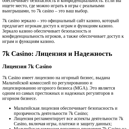
обеспечивает безопасность и конфиденциальность. Если вы
ищете место, где можно играть в игры с реальными
выигрышами, то 7k casino – это ваш выбор.
7k casino зеркало – это официальный сайт казино, который
предлагает игрокам доступ к играм и функциям казино.
Зеркало казино обеспечивает безопасность и
конфиденциальность игроков, а также обеспечивает доступ к
играм и функциям казино.
7k Casino: Лицензия и Надежность
Лицензия 7k Casino
7k Casino имеет лицензию на игорный бизнес, выдана
Мальтийской комиссией по регулированию и
лицензированию игорного бизнеса (MGA). Это является
одним из самых престижных и надежных регуляторов в
игорном бизнесе.
Мальтийская лицензия обеспечивает безопасность и
прозрачность деятельности 7k Casino;
Лицензия регламентирует все аспекты деятельности 7k
Casino, включая игры, платежи и защиту данных;
Мальтийская комиссия регулярно проверяет 7k Casino на