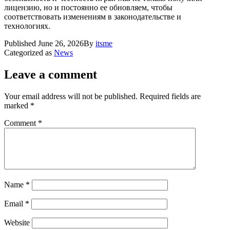
лицензию, но и постоянно ее обновляем, чтобы
соответствовать изменениям в законодательстве и
технологиях.
Published
June 26, 2026
By
itsme
Categorized as
News
Leave a comment
Your email address will not be published.
Required fields are
marked
*
Comment
*
Name
*
Email
*
Website