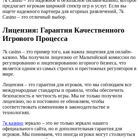
7k Casino – это надежное и безопасное онлайн-казино, которое
предлагает игрокам широкий спектр игр и услуг. Если вы
ищете надежного партнера для игорных развлечений, 7k
Casino – это отличный выбор.
Лицензия: Гарантия Качественного
Игрового Процесса
7k casino – это пример того, как важна лицензия для онлайн-
казино. Мы получили лицензию от Мальтийской комиссии по
регулированию и лицензированию игорного бизнеса, что
является одним из самых строгих и престижных регуляторов в
мире.
Лицензия – это гарантия для игроков, что мы соблюдаем все
международные стандарты и правила, чтобы обеспечить
безопасность и честность игры. Мы не только получили
лицензию, но и постоянно ее обновляем, чтобы
соответствовать изменениям в законодательстве и
технологиях.
7к казино
зеркало – это не только зеркало нашего
официального сайта, но и дополнительная гарантия для
игроков. Мы понимаем, что иногда игроки могут столкнуться