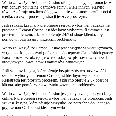
Warto zauważyć, że Lemon Casino oferuje atrakcyjne promocje, w
tym bonusy powitalne, darmowe spiny i wiele innych. Kasyno
również oferuje możliwość logowania się za pomocą profilu social
media, co czyni proces rejestracji jeszcze prostszym.
Jeśli szukasz kasyna, które oferuje szeroki wybór gier i atrakcyjne
promocje, Lemon Casino jest idealnym wyborem. Rejestracja jest
prostym procesem, a kasyno oferuje 24/7 obsługę klienta, aby
pomóc w rozwiązaniu wszelkich problemów.
Warto zauważyć, że Lemon Casino jest dostępne w wielu językach,
w tym polskim, co czyni go bardziej dostępnym dla polskich graczy.
Kasyno również akceptuje wiele rodzajów płatności, w tym kart
kredytowych, e-walletów i transferów bankowych.
Jeśli szukasz kasyna, które oferuje bezpieczeństwo, uczciwość i
szeroki wybór gier, Lemon Casino jest idealnym wyborem.
Rejestracja jest prostym procesem, a kasyno oferuje 24/7 obsługę
klienta, aby pomóc w rozwiązaniu wszelkich problemów.
Warto zauważyć, że Lemon Casino jest jednym z najlepszych kasyn
online, które oferują szeroki wybór gier i atrakcyjne promocje. Jeśli
szukasz kasyna, które oferuje wszystko, co potrzebne do udanego
gry, Lemon Casino jest idealnym wyborem.