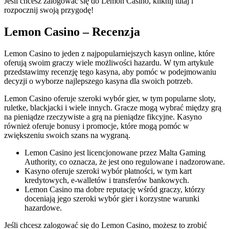
Jeśli chcesz zalogować się do Lemon Casino, kliknij tutaj i
rozpocznij swoją przygodę!
Lemon Casino – Recenzja
Lemon Casino to jeden z najpopularniejszych kasyn online, które
oferują swoim graczy wiele możliwości hazardu. W tym artykule
przedstawimy recenzję tego kasyna, aby pomóc w podejmowaniu
decyzji o wyborze najlepszego kasyna dla swoich potrzeb.
Lemon Casino oferuje szeroki wybór gier, w tym popularne sloty,
ruletke, blackjacki i wiele innych. Gracze mogą wybrać między grą
na pieniądze rzeczywiste a grą na pieniądze fikcyjne. Kasyno
również oferuje bonusy i promocje, które mogą pomóc w
zwiększeniu swoich szans na wygraną.
Lemon Casino jest licencjonowane przez Malta Gaming
Authority, co oznacza, że jest ono regulowane i nadzorowane.
Kasyno oferuje szeroki wybór płatności, w tym kart
kredytowych, e-walletów i transferów bankowych.
Lemon Casino ma dobre reputację wśród graczy, którzy
doceniają jego szeroki wybór gier i korzystne warunki
hazardowe.
Jeśli chcesz zalogować się do Lemon Casino, możesz to zrobić