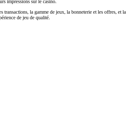
urs impressions sur le casino.
des transactions, la gamme de jeux, la bonneterie et les offres, et la
périence de jeu de qualité.