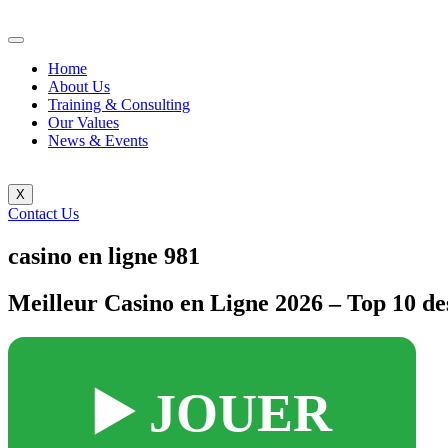
Home
About Us
Training & Consulting
Our Values
News & Events
X
Contact Us
casino en ligne 981
Meilleur Casino en Ligne 2026 – Top 10 de
▶️ JOUER