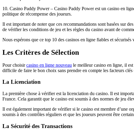
10. Casino Paddy Power – Casino Paddy Power est un casino en ligne q
politique de récompense des joueurs.
Il est important de noter que ces recommandations sont basées sur des c
de vérifier les conditions de jeu et les règles du casino avant de comm
Nous espérons que ce top 10 des casinos en ligne fiables et sécurisés v
Les Critères de Sélection
Pour choisir
casino en ligne nouveau
le meilleur casino en ligne, il est
difficile de faire le bon choix sans prendre en compte les facteurs clés
La Licenciation
La première chose à vérifier est la licenciation du casino. Il est impor
France. Cela garantit que le casino est soumis à des normes de jeu élev
Il est également important de vérifier si le casino est membre d’une org
soumis à des contrôles réguliers et que les joueurs peuvent être certain
La Sécurité des Transactions