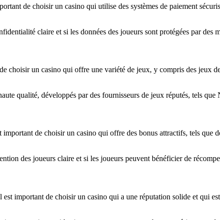
mportant de choisir un casino qui utilise des systèmes de paiement sécurisé
nfidentialité claire et si les données des joueurs sont protégées par des m
e choisir un casino qui offre une variété de jeux, y compris des jeux de
e haute qualité, développés par des fournisseurs de jeux réputés, tels q
st important de choisir un casino qui offre des bonus attractifs, tels qu
étention des joueurs claire et si les joueurs peuvent bénéficier de récomp
. Il est important de choisir un casino qui a une réputation solide et qui e