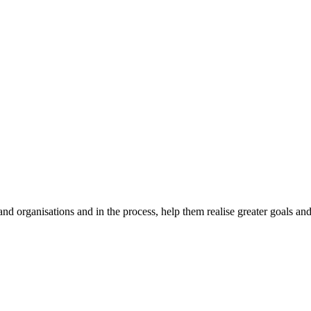
nd organisations and in the process, help them realise greater goals an