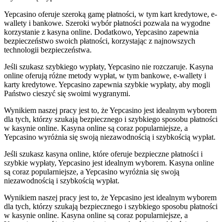
Yepcasino oferuje szeroką gamę płatności, w tym kart kredytowe, e-
wallety i bankowe. Szeroki wybór płatności pozwala na wygodne
korzystanie z kasyna online. Dodatkowo, Yepcasino zapewnia
bezpieczeństwo swoich płatności, korzystając z najnowszych
technologii bezpieczeństwa.
Jeśli szukasz szybkiego wypłaty, Yepcasino nie rozczaruje. Kasyna
online oferują różne metody wypłat, w tym bankowe, e-wallety i
karty kredytowe. Yepcasino zapewnia szybkie wypłaty, aby mogli
Państwo cieszyć się swoimi wygranymi.
Wynikiem naszej pracy jest to, że Yepcasino jest idealnym wyborem
dla tych, którzy szukają bezpiecznego i szybkiego sposobu płatności
w kasynie online. Kasyna online są coraz popularniejsze, a
Yepcasino wyróżnia się swoją niezawodnością i szybkością wypłat.
Jeśli szukasz kasyna online, które oferuje bezpieczne płatności i
szybkie wypłaty, Yepcasino jest idealnym wyborem. Kasyna online
są coraz popularniejsze, a Yepcasino wyróżnia się swoją
niezawodnością i szybkością wypłat.
Wynikiem naszej pracy jest to, że Yepcasino jest idealnym wyborem
dla tych, którzy szukają bezpiecznego i szybkiego sposobu płatności
w kasynie online. Kasyna online są coraz popularniejsze, a