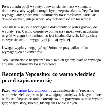
Po wybraniu opcji wypłaty, upewnij się, że masz wymagane
dokumenty, aby wypłata mogła być przeprowadzona. Yep Casino
wymaga, aby gracze mieli dokumenty tożsamościowe, takie jak
dowód osobisty lub paszport, aby potwierdzić ich tożsamość.
Jeśli masz wszystkie wymagane dokumenty, to jesteś gotowy do
wypłaty. Yep Casino oferuje swoim graczy możliwość uzyskania
nagród w ciągu kilku minut, co jest idealne dla tych, którzy chcą
cieszyć się swoimi wygranymi jak najszybciej.
Uwaga: wypłaty mogą być opóźnione w przypadku braku
wymaganych dokumentów.
Yep Casino dba o bezpieczeństwo swoich graczy, dlatego wymaga,
aby mieli dokumenty tożsamościowe.
Recenzja Yepcasino: co warto wiedzieć
przed zapisaniem się
Przed
yep casino kod promocyjny
zapisaniem się w Yepcasino
warto wiedzieć, że jest to jeden z najpopularniejszych kasyn online
w Polsce. Yepcasino online oferuje swoim graczyom szeroki wybór
gier, w tym sloty, ruletke, blackjacki i wiele innych.