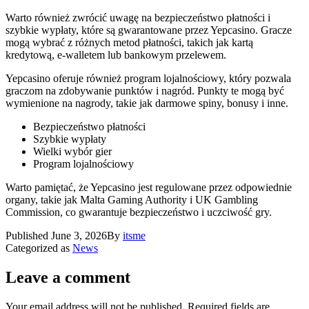
Warto również zwrócić uwagę na bezpieczeństwo płatności i
szybkie wypłaty, które są gwarantowane przez Yepcasino. Gracze
mogą wybrać z różnych metod płatności, takich jak kartą
kredytową, e-walletem lub bankowym przelewem.
Yepcasino oferuje również program lojalnościowy, który pozwala
graczom na zdobywanie punktów i nagród. Punkty te mogą być
wymienione na nagrody, takie jak darmowe spiny, bonusy i inne.
Bezpieczeństwo płatności
Szybkie wypłaty
Wielki wybór gier
Program lojalnościowy
Warto pamiętać, że Yepcasino jest regulowane przez odpowiednie
organy, takie jak Malta Gaming Authority i UK Gambling
Commission, co gwarantuje bezpieczeństwo i uczciwość gry.
Published
June 3, 2026
By
itsme
Categorized as
News
Leave a comment
Your email address will not be published.
Required fields are