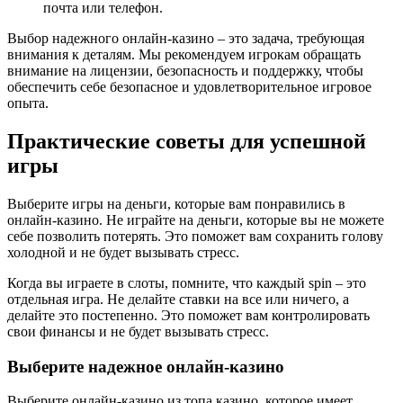
почта или телефон.
Выбор надежного онлайн-казино – это задача, требующая
внимания к деталям. Мы рекомендуем игрокам обращать
внимание на лицензии, безопасность и поддержку, чтобы
обеспечить себе безопасное и удовлетворительное игровое
опыта.
Практические советы для успешной
игры
Выберите игры на деньги, которые вам понравились в
онлайн-казино. Не играйте на деньги, которые вы не можете
себе позволить потерять. Это поможет вам сохранить голову
холодной и не будет вызывать стресс.
Когда вы играете в слоты, помните, что каждый spin – это
отдельная игра. Не делайте ставки на все или ничего, а
делайте это постепенно. Это поможет вам контролировать
свои финансы и не будет вызывать стресс.
Выберите надежное онлайн-казино
Выберите онлайн-казино из топа казино, которое имеет