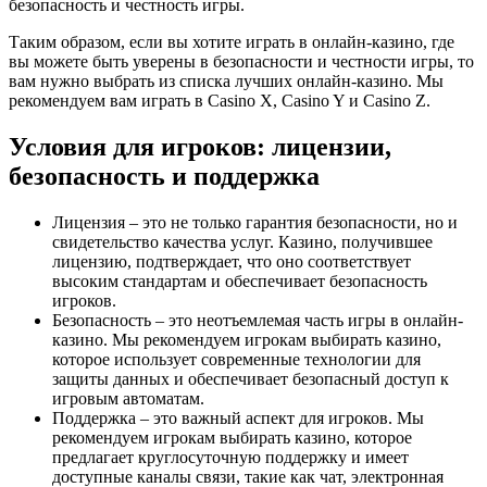
безопасность и честность игры.
Таким образом, если вы хотите играть в онлайн-казино, где
вы можете быть уверены в безопасности и честности игры, то
вам нужно выбрать из списка лучших онлайн-казино. Мы
рекомендуем вам играть в Casino X, Casino Y и Casino Z.
Условия для игроков: лицензии,
безопасность и поддержка
Лицензия – это не только гарантия безопасности, но и
свидетельство качества услуг. Казино, получившее
лицензию, подтверждает, что оно соответствует
высоким стандартам и обеспечивает безопасность
игроков.
Безопасность – это неотъемлемая часть игры в онлайн-
казино. Мы рекомендуем игрокам выбирать казино,
которое использует современные технологии для
защиты данных и обеспечивает безопасный доступ к
игровым автоматам.
Поддержка – это важный аспект для игроков. Мы
рекомендуем игрокам выбирать казино, которое
предлагает круглосуточную поддержку и имеет
доступные каналы связи, такие как чат, электронная