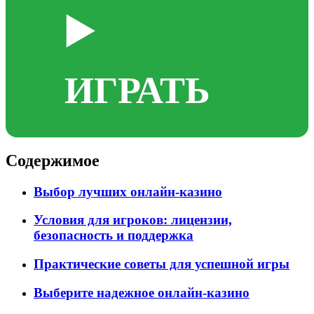
▶️
ИГРАТЬ
Содержимое
Выбор лучших онлайн-казино
Условия для игроков: лицензии,
безопасность и поддержка
Практические советы для успешной игры
Выберите надежное онлайн-казино