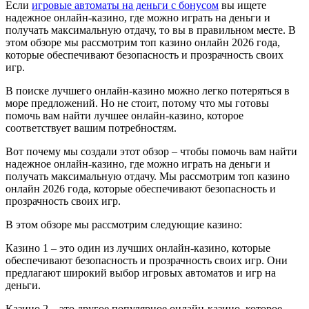
Если
игровые автоматы на деньги с бонусом
вы ищете
надежное онлайн-казино, где можно играть на деньги и
получать максимальную отдачу, то вы в правильном месте. В
этом обзоре мы рассмотрим топ казино онлайн 2026 года,
которые обеспечивают безопасность и прозрачность своих
игр.
В поиске лучшего онлайн-казино можно легко потеряться в
море предложений. Но не стоит, потому что мы готовы
помочь вам найти лучшее онлайн-казино, которое
соответствует вашим потребностям.
Вот почему мы создали этот обзор – чтобы помочь вам найти
надежное онлайн-казино, где можно играть на деньги и
получать максимальную отдачу. Мы рассмотрим топ казино
онлайн 2026 года, которые обеспечивают безопасность и
прозрачность своих игр.
В этом обзоре мы рассмотрим следующие казино:
Казино 1 – это один из лучших онлайн-казино, которые
обеспечивают безопасность и прозрачность своих игр. Они
предлагают широкий выбор игровых автоматов и игр на
деньги.
Казино 2 – это другое популярное онлайн-казино, которое