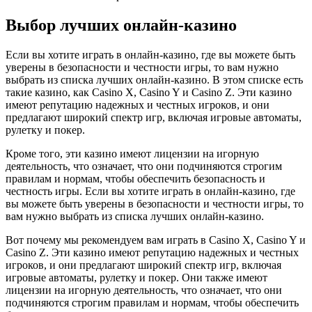
Выбор лучших онлайн-казино
Если вы хотите играть в онлайн-казино, где вы можете быть
уверены в безопасности и честности игры, то вам нужно
выбрать из списка лучших онлайн-казино. В этом списке есть
такие казино, как Casino X, Casino Y и Casino Z. Эти казино
имеют репутацию надежных и честных игроков, и они
предлагают широкий спектр игр, включая игровые автоматы,
рулетку и покер.
Кроме того, эти казино имеют лицензии на игорную
деятельность, что означает, что они подчиняются строгим
правилам и нормам, чтобы обеспечить безопасность и
честность игры. Если вы хотите играть в онлайн-казино, где
вы можете быть уверены в безопасности и честности игры, то
вам нужно выбрать из списка лучших онлайн-казино.
Вот почему мы рекомендуем вам играть в Casino X, Casino Y и
Casino Z. Эти казино имеют репутацию надежных и честных
игроков, и они предлагают широкий спектр игр, включая
игровые автоматы, рулетку и покер. Они также имеют
лицензии на игорную деятельность, что означает, что они
подчиняются строгим правилам и нормам, чтобы обеспечить