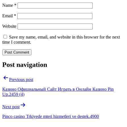
Name
*
Email
*
Website
Save my name, email, and website in this browser for the next
time I comment.
Post navigation
Previous post
Казино Официальный Сайт Играть в Онлайн Казино Pin
Up.2459 (4)
Next post
Pinco casino Trkiyede mteri hizmetleri ve destek.4900