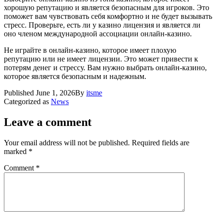
хорошую репутацию и является безопасным для игроков. Это
поможет вам чувствовать себя комфортно и не будет вызывать
стресс. Проверьте, есть ли у казино лицензия и является ли
оно членом международной ассоциации онлайн-казино.
Не играйте в онлайн-казино, которое имеет плохую
репутацию или не имеет лицензии. Это может привести к
потерям денег и стрессу. Вам нужно выбрать онлайн-казино,
которое является безопасным и надежным.
Published
June 1, 2026
By
itsme
Categorized as
News
Leave a comment
Your email address will not be published.
Required fields are
marked
*
Comment
*