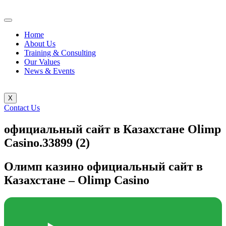
Home
About Us
Training & Consulting
Our Values
News & Events
X
Contact Us
официальный сайт в Казахстане Olimp
Casino.33899 (2)
Олимп казино официальный сайт в
Казахстане – Olimp Casino