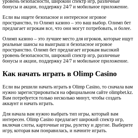
уровень безопасности, широкий спектр игр, различные
бонусы и акции, поддержку 24/7 и мобильное приложение.
Если вы ищете безопасное и интересное игровое
пространство, то Олимп казино – это ваш выбор. Олимп бет
предлагает игрокам все, что они могут потребовать, и более.
Олимп казино – это лучшее место для игроков, которые ищут
реальные шансы на выигрыш и безопасное игровое
пространство. Олимп бет предлагает игрокам высокий
уровень безопасности, широкий спектр игр, различные
бонусы и акции, поддержку 24/7 и мобильное приложение.
Как начать играть в Olimp Casino
Если вы решили начать играть в Olimp Casino, то сначала вам
нужно зарегистрироваться на официальном сайте olimpbet.kz.
Вам потребуется только несколько минут, чтобы создать
аккаунт и начать играть.
Для начала вам нужно выбрать тип игры, который вам
интересен. Olimp Casino предлагает широкий спектр игр,
включая слоты, карточные игры, рулетку и другие. Выберите
игру, которая вам понравилась, и начните играть.