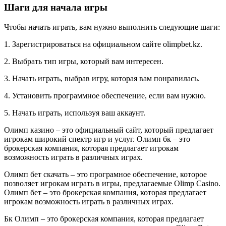
Шаги для начала игры
Чтобы начать играть, вам нужно выполнить следующие шаги:
1. Зарегистрироваться на официальном сайте olimpbet.kz.
2. Выбрать тип игры, который вам интересен.
3. Начать играть, выбрав игру, которая вам понравилась.
4. Установить программное обеспечение, если вам нужно.
5. Начать играть, используя ваш аккаунт.
Олимп казино – это официальный сайт, который предлагает
игрокам широкий спектр игр и услуг. Олимп бк – это
брокерская компания, которая предлагает игрокам
возможность играть в различных играх.
Олимп бет скачать – это програмное обеспечение, которое
позволяет игрокам играть в игры, предлагаемые Olimp Casino.
Олимп бет – это брокерская компания, которая предлагает
игрокам возможность играть в различных играх.
Бк Олимп – это брокерская компания, которая предлагает