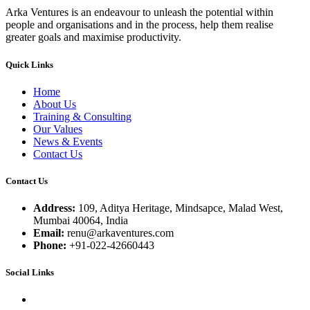
Arka Ventures is an endeavour to unleash the potential within
people and organisations and in the process, help them realise
greater goals and maximise productivity.
Quick Links
Home
About Us
Training & Consulting
Our Values
News & Events
Contact Us
Contact Us
Address:
109, Aditya Heritage, Mindsapce, Malad West,
Mumbai 40064, India
Email:
renu@arkaventures.com
Phone:
+91-022-42660443
Social Links