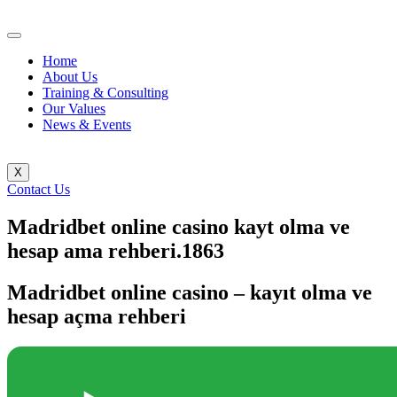
Home
About Us
Training & Consulting
Our Values
News & Events
X
Contact Us
Madridbet online casino kayt olma ve
hesap ama rehberi.1863
Madridbet online casino – kayıt olma ve
hesap açma rehberi