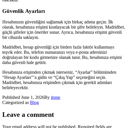
Güvenlik Ayarları
Hesabınızın güvenliğini sağlamak için birkaç adıma geçin. İlk
olarak, hesabınıza erişimi kısıtlayacak bir şifre belirleyin. Madridbet,
güçlü şifreler için öneriler sunar. Ayrıca, hesabınıza erişimi güvenli
bir cihazda saklayın.
Madridbet, hesap güvenliği için birden fazla faktör kullanmayı
teşvik eder. Bu, telefon numaranızı veya e-posta adresinizi
doğrulayan bir kodu girmenize olanak tanır. Bu, hesabınıza erişimi
daha güvenli hale getirir.
Hesabınıza erişimden çıkmak isterseniz, “Ayarlar” bölümünden
“Hesap Ayarları”’a gidin ve “Çıkış Yap” seçeneğini seçin.
Madridbet, hesabınıza erişimden çıkmak için gerekli adımları
belirleyecektir.
Published
June 1, 2026
By
itsme
Categorized as
Blog
Leave a comment
Your email address will not be published.
Required fields are