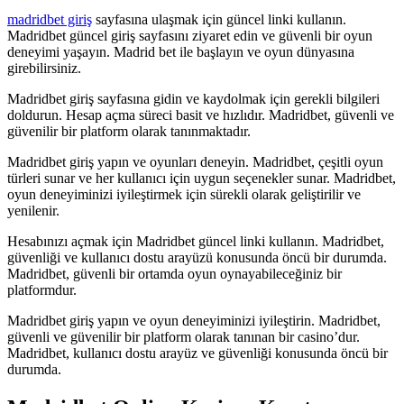
madridbet giriş
sayfasına ulaşmak için güncel linki kullanın.
Madridbet güncel giriş sayfasını ziyaret edin ve güvenli bir oyun
deneyimi yaşayın. Madrid bet ile başlayın ve oyun dünyasına
girebilirsiniz.
Madridbet giriş sayfasına gidin ve kaydolmak için gerekli bilgileri
doldurun. Hesap açma süreci basit ve hızlıdır. Madridbet, güvenli ve
güvenilir bir platform olarak tanınmaktadır.
Madridbet giriş yapın ve oyunları deneyin. Madridbet, çeşitli oyun
türleri sunar ve her kullanıcı için uygun seçenekler sunar. Madridbet,
oyun deneyiminizi iyileştirmek için sürekli olarak geliştirilir ve
yenilenir.
Hesabınızı açmak için Madridbet güncel linki kullanın. Madridbet,
güvenliği ve kullanıcı dostu arayüzü konusunda öncü bir durumda.
Madridbet, güvenli bir ortamda oyun oynayabileceğiniz bir
platformdur.
Madridbet giriş yapın ve oyun deneyiminizi iyileştirin. Madridbet,
güvenli ve güvenilir bir platform olarak tanınan bir casino’dur.
Madridbet, kullanıcı dostu arayüz ve güvenliği konusunda öncü bir
durumda.