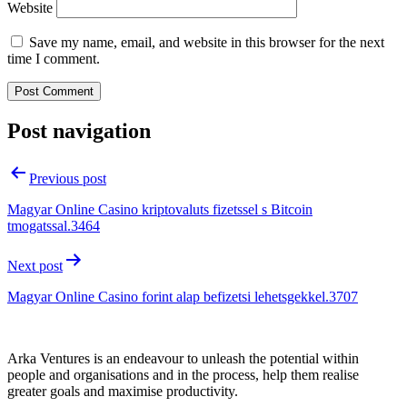
Website
Save my name, email, and website in this browser for the next
time I comment.
Post navigation
Previous post
Magyar Online Casino kriptovaluts fizetssel s Bitcoin
tmogatssal.3464
Next post
Magyar Online Casino forint alap befizetsi lehetsgekkel.3707
Arka Ventures is an endeavour to unleash the potential within
people and organisations and in the process, help them realise
greater goals and maximise productivity.