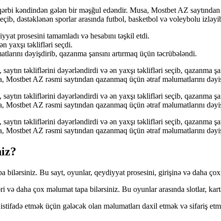
rbi kəndindən gələn bir məşğul edəndir. Musa, Mostbet AZ saytından 
ib, dəstəklənən sporlar arasında futbol, basketbol və voleybolu izləyib, 
at prosesini tamamladı və hesabını təşkil etdi.
n yaxşı təklifləri seçdi.
arını dəyişdirib, qazanma şansını artırmaq üçün təcrübələndi.
ytın təkliflərini dəyərləndirdi və ən yaxşı təklifləri seçib, qazanma 
Musa, Mostbet AZ rəsmi saytından qazanmaq üçün ətraf məlumatlarını dəyi
ytın təkliflərini dəyərləndirdi və ən yaxşı təklifləri seçib, qazanma 
Musa, Mostbet AZ rəsmi saytından qazanmaq üçün ətraf məlumatlarını dəyi
ytın təkliflərini dəyərləndirdi və ən yaxşı təklifləri seçib, qazanma 
Musa, Mostbet AZ rəsmi saytından qazanmaq üçün ətraf məlumatlarını dəyi
niz?
lərsiniz. Bu sayt, oyunlar, qeydiyyat prosesini, girişinə və daha çox mə
əri və daha çox məlumat tapa bilərsiniz. Bu oyunlar arasında slotlar, karta
a istifadə etmək üçün gələcək olan məlumatları daxil etmək və sifariş e