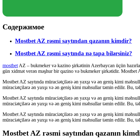
Содержимое
Mostbet AZ rəsmi saytından qazanın kimdir?
Mostbet AZ rəsmi saytında nə tapa bilərsiniz?
mostbet
AZ – bukmeker və kazino şirkətinin Azerbaycan üçün hazırladığ
gün xidmət verən məşhur bir qazino və bukmeker şirkətidir. Mostbet A
Mostbet AZ saytında müraciətçilərə ən yaxşı və ən geniş kimi məhsullar
müraciətçilərə ən yaxşı və ən geniş kimi məhsullar təmin edilir. Bu, tələ
Mostbet AZ saytında müraciətçilərə ən yaxşı və ən geniş kimi məhsullar
müraciətçilərə ən yaxşı və ən geniş kimi məhsullar təmin edilir. Bu, tələ
Mostbet AZ saytında müraciətçilərə ən yaxşı və ən geniş kimi məhsullar
müraciətçilərə ən yaxşı və ən geniş kimi məhsullar təmin edilir. Bu, tələ
Mostbet AZ rəsmi saytından qazanın kimd