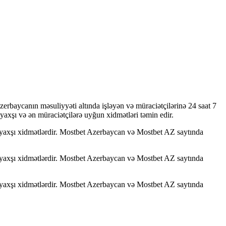
rbaycanın məsuliyyəti altında işləyən və müraciətçilərinə 24 saat 7
axşı və ən müraciətçilərə uyğun xidmətləri təmin edir.
 ən yaxşı xidmətlərdir. Mostbet Azerbaycan və Mostbet AZ saytında
 ən yaxşı xidmətlərdir. Mostbet Azerbaycan və Mostbet AZ saytında
 ən yaxşı xidmətlərdir. Mostbet Azerbaycan və Mostbet AZ saytında