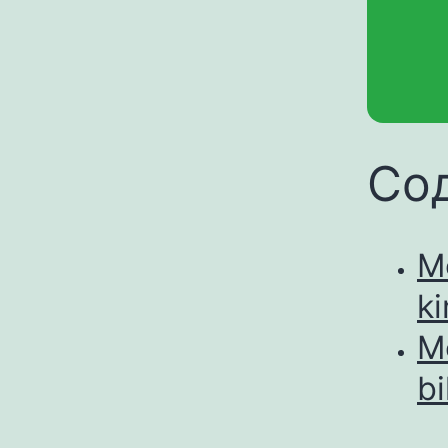
Со
M
k
M
bi