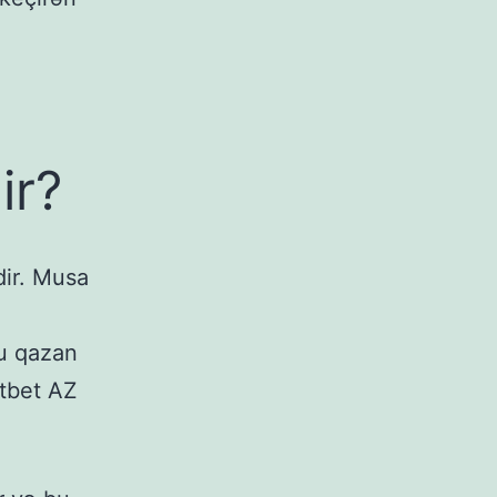
ir?
ir. Musa
Bu qazan
tbet AZ