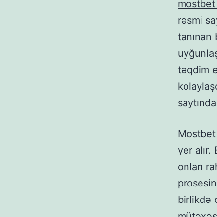
mostbet
rəsmi sa
tanınan 
uyğunlaş
təqdim e
kolaylaş
saytında
Mostbet 
yer alır
onları r
prosesin
birlikdə
mütəxəss