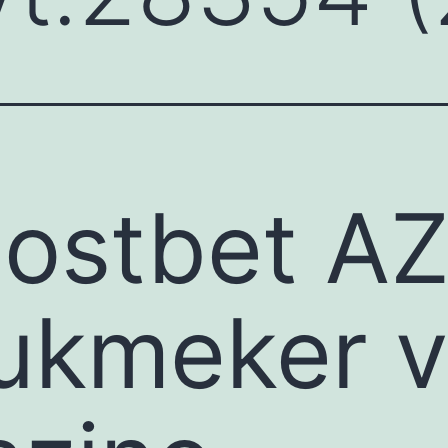
ostbet AZ
ukmeker 