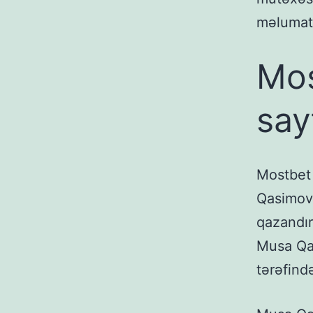
məlumatl
Mos
say
Mostbet
Qasimov,
qazandır
Musa Qa
tərəfind