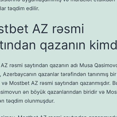
ar təqdim edilir.
tbet AZ rəsmi
tından qazanın kimd
 AZ rəsmi saytından qazanın adı Musa Qasimovd
 Azerbaycanın qazanlar tərəfindən tanınmış bir
 və Mostbet AZ rəsmi saytından qazanmışdır. 
simovun ən böyük qazanlarından biridir və Mos
ən təqdim olunmuşdur.