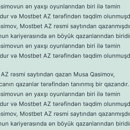
imovun ən yaxşı oyunlarından biri ilə təmin
dur və Mostbet AZ tərəfindən təqdim olunmuşd
simov, Mostbet AZ rəsmi saytından qazanmışdı
un kariyerasında ən böyük qazanlarından biridi
imovun ən yaxşı oyunlarından biri ilə təmin
dur və Mostbet AZ tərəfindən təqdim olunmuşd
 AZ rəsmi saytından qazan Musa Qasimov,
anın qazanlar tərəfindən tanınmış bir qazandır
imovun ən yaxşı oyunlarından biri ilə təmin
dur və Mostbet AZ tərəfindən təqdim olunmuşd
simov, Mostbet AZ rəsmi saytından qazanmışdı
un kariyerasında ən böyük qazanlarından biridi