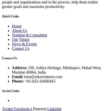
people and organisations and in the process, help them realise
greater goals and maximise productivity.
Quick Links
Home
About Us
Training & Consulting
Our Values
News & Events
Contact Us
Contact Us
Address:
109, Aditya Heritage, Mindsapce, Malad West,
Mumbai 40064, India
Email:
renu@arkaventures.com
Phone:
+91-022-42660443
Social Links
Twitter
Facebook-f
Pinterest
Linkedin