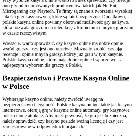
Przy wyborze kasyna online warto również sprawdzić, czy oferuje
ono gry od renomowanych producentów, takich jak NetEnt,
Microgaming czy Playtech. Te firmy są znane z tworzenia wysokiej
jakości gier kasynowych, które są fair i bezpieczne. Dodatkowo,
polskie kasyna online powinny oferować możliwość gry na żywo,
która pozwala graczom na interakcję z krupierami i innymi graczami
w czasie rzeczywistym.
Wreszcie, warto sprawdzić, czy kasyno online ma dobre opinie
wśród graczy i czy jest ono uczciwe. Można to zrobić, czytając
recenzje i opinie innych graczy, którzy już grali w tym kasynie.
Polskie kasyna online, które mają dobre opinie i są uczciwe, są
najlepszym wyborem dla graczy z Polski.
Bezpieczeństwo i Prawne Kasyna Online
w Polsce
Wybierając kasyno online, należy zwrócić uwagę na
bezpieczeństwo i legalność. Polskie kasyna online, takie jak kasyno
internetowe, oferują grę w kasynie online automaty, gry kasynowe
polska i inne atrakcje. Aby mieć pewność, że gra jest bezpieczna,
należy sprawdzić, czy kasyno posiada ważną licencję i czy jest
zarejestrowane w odpowiednich organach.