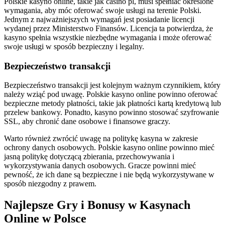
Polskie kasyno online, takie jak casino pl, musi spełniać określone
wymagania, aby móc oferować swoje usługi na terenie Polski.
Jednym z najważniejszych wymagań jest posiadanie licencji
wydanej przez Ministerstwo Finansów. Licencja ta potwierdza, że
kasyno spełnia wszystkie niezbędne wymagania i może oferować
swoje usługi w sposób bezpieczny i legalny.
Bezpieczeństwo transakcji
Bezpieczeństwo transakcji jest kolejnym ważnym czynnikiem, który
należy wziąć pod uwagę. Polskie kasyno online powinno oferować
bezpieczne metody płatności, takie jak płatności kartą kredytową lub
przelew bankowy. Ponadto, kasyno powinno stosować szyfrowanie
SSL, aby chronić dane osobowe i finansowe graczy.
Warto również zwrócić uwagę na politykę kasyna w zakresie
ochrony danych osobowych. Polskie kasyno online powinno mieć
jasną politykę dotyczącą zbierania, przechowywania i
wykorzystywania danych osobowych. Gracze powinni mieć
pewność, że ich dane są bezpieczne i nie będą wykorzystywane w
sposób niezgodny z prawem.
Najlepsze Gry i Bonusy w Kasynach
Online w Polsce