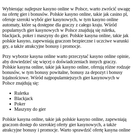
Wybierając najlepsze kasyno online w Polsce, warto zwrócić uwagę
na ofertę gier i bonusów. Polskie kasyno online, takie jak casino pl,
oferuje szeroki wybór gier kasynowych, w tym kasyno online
automaty, które są dostępne dla graczy z całego kraju. Wśród
popularnych gier kasynowych w Polsce znajdują się ruletka,
blackjack, poker i maszyny do gier. Polskie kasyna online, takie jak
polskie kasyno, zapewniają graczom bezpieczne i uczciwe warunki
gry, a także atrakcyjne bonusy i promocje.
Przy wyborze kasyna online warto przeczytać kasyno online opinie,
aby dowiedzieć się więcej o doświadczeniach innych graczy.
Polskie kasyna online, takie jak kasyno online, oferują różne rodzaje
bonusów, w tym bonusy powitalne, bonusy za depozyt i bonusy
lojalnościowe. Wśród najpopularniejszych gier kasynowych w
Polsce znajdują się:
Ruletka
Blackjack
Poker
Maszyny do gier
Polskie kasyna online, takie jak polskie kasyno online, zapewniają
graczom dostęp do szerokiej oferty gier kasynowych, a także
atrakcyjne bonusy i promocje. Warto sprawdzić ofertę kasyna online