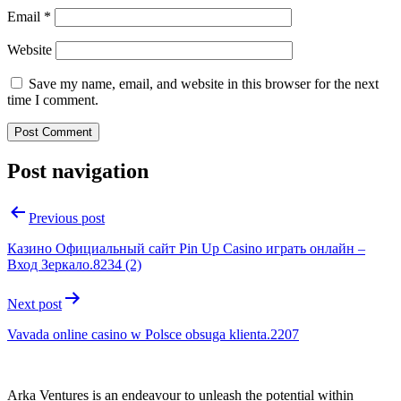
Email
*
Website
Save my name, email, and website in this browser for the next
time I comment.
Post navigation
Previous post
Казино Официальный сайт Pin Up Casino играть онлайн –
Вход Зеркало.8234 (2)
Next post
Vavada online casino w Polsce obsuga klienta.2207
Arka Ventures is an endeavour to unleash the potential within