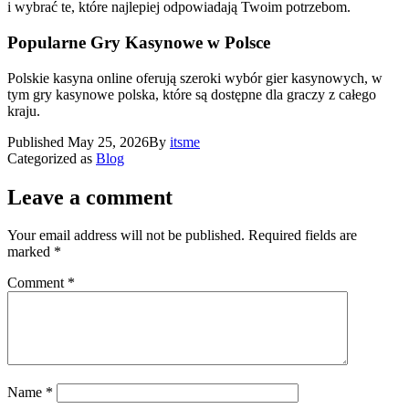
i wybrać te, które najlepiej odpowiadają Twoim potrzebom.
Popularne Gry Kasynowe w Polsce
Polskie kasyna online oferują szeroki wybór gier kasynowych, w
tym gry kasynowe polska, które są dostępne dla graczy z całego
kraju.
Published
May 25, 2026
By
itsme
Categorized as
Blog
Leave a comment
Your email address will not be published.
Required fields are
marked
*
Comment
*
Name
*