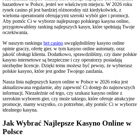
hazardowe w Polsce, jesteś we właściwym miejscu. W 2026 roku
rynek casino pl jest bardziej różnorodny niż kiedykolwiek, z
wieloma operatorami oferującymi szeroki wybór gier i promocji.
Aby pomóc Ci w wyborze najlepszego polskiego kasyna online,
przygotowaliśmy ranking najlepszych kasyn, które spełniają Twoje
oczekiwania.
W naszym rankingu
bet casino
uwzględniliśmy kasyno online
opinie graczy, ofertę gier, w tym kasyno online automaty, oraz
jakość obsługi klienta. Dodatkowo, sprawdziliśmy, czy dane polskie
kasyno internetowe są bezpieczne i czy operatorzy posiadają
niezbędne licencje. Dzięki temu możesz być pewny, że wybierasz
polskie kasyno, które jest godne Twojego zaufania.
Nasza lista najlepszych kasyn online w Polsce w 2026 roku jest
aktualizowana regularnie, aby zapewnić Ci dostęp do najnowszych
informacji. Niezależnie od tego, czy szukasz kasyno online z
szerokim wyborem gier, czy może takiego, które oferuje atrakcyjne
promocje, mamy wszystko, co potrzebne, aby pomóc Ci w wyborze
idealnego kasyna.
Jak Wybrać Najlepsze Kasyno Online w
Polsce