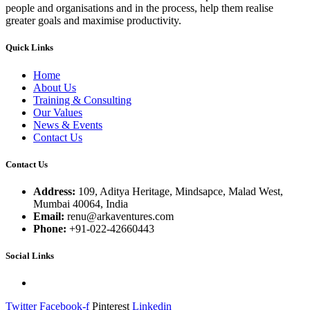
people and organisations and in the process, help them realise
greater goals and maximise productivity.
Quick Links
Home
About Us
Training & Consulting
Our Values
News & Events
Contact Us
Contact Us
Address:
109, Aditya Heritage, Mindsapce, Malad West,
Mumbai 40064, India
Email:
renu@arkaventures.com
Phone:
+91-022-42660443
Social Links
Twitter
Facebook-f
Pinterest
Linkedin