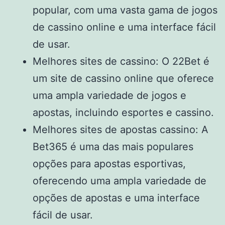
popular, com uma vasta gama de jogos
de cassino online e uma interface fácil
de usar.
Melhores sites de cassino: O 22Bet é
um site de cassino online que oferece
uma ampla variedade de jogos e
apostas, incluindo esportes e cassino.
Melhores sites de apostas cassino: A
Bet365 é uma das mais populares
opções para apostas esportivas,
oferecendo uma ampla variedade de
opções de apostas e uma interface
fácil de usar.