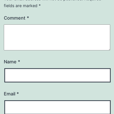
fields are marked
*
Comment
*
Name
*
Email
*