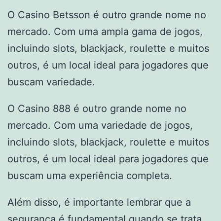
O Casino Betsson é outro grande nome no
mercado. Com uma ampla gama de jogos,
incluindo slots, blackjack, roulette e muitos
outros, é um local ideal para jogadores que
buscam variedade.
O Casino 888 é outro grande nome no
mercado. Com uma variedade de jogos,
incluindo slots, blackjack, roulette e muitos
outros, é um local ideal para jogadores que
buscam uma experiência completa.
Além disso, é importante lembrar que a
segurança é fundamental quando se trata