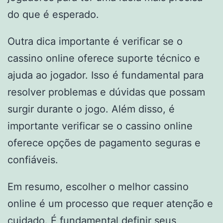
do que é esperado.
Outra dica importante é verificar se o
cassino online oferece suporte técnico e
ajuda ao jogador. Isso é fundamental para
resolver problemas e dúvidas que possam
surgir durante o jogo. Além disso, é
importante verificar se o cassino online
oferece opções de pagamento seguras e
confiáveis.
Em resumo, escolher o melhor cassino
online é um processo que requer atenção e
cuidado. É fundamental definir seus