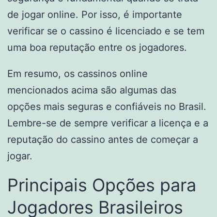
de jogar online. Por isso, é importante
verificar se o cassino é licenciado e se tem
uma boa reputação entre os jogadores.
Em resumo, os cassinos online
mencionados acima são algumas das
opções mais seguras e confiáveis no Brasil.
Lembre-se de sempre verificar a licença e a
reputação do cassino antes de começar a
jogar.
Principais Opções para
Jogadores Brasileiros