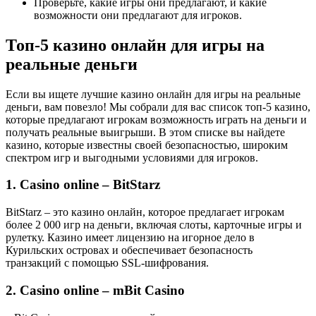
Проверьте, какие игры они предлагают, и какие
возможности они предлагают для игроков.
Топ-5 казино онлайн для игры на
реальные деньги
Если вы ищете лучшие казино онлайн для игры на реальные
деньги, вам повезло! Мы собрали для вас список топ-5 казино,
которые предлагают игрокам возможность играть на деньги и
получать реальные выигрыши. В этом списке вы найдете
казино, которые известны своей безопасностью, широким
спектром игр и выгодными условиями для игроков.
1. Casino online – BitStarz
BitStarz – это казино онлайн, которое предлагает игрокам
более 2 000 игр на деньги, включая слоты, карточные игры и
рулетку. Казино имеет лицензию на игорное дело в
Курильских островах и обеспечивает безопасность
транзакций с помощью SSL-шифрования.
2. Casino online – mBit Casino