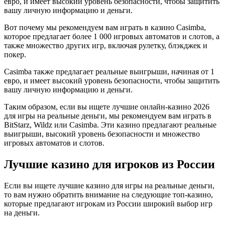
евро, и имеет высокий уровень безопасности, чтобы защитить
вашу личную информацию и деньги.
Вот почему мы рекомендуем вам играть в казино Casimba,
которое предлагает более 1 000 игровых автоматов и слотов, а
также множество других игр, включая рулетку, блэкджек и
покер.
Casimba также предлагает реальные выигрыши, начиная от 1
евро, и имеет высокий уровень безопасности, чтобы защитить
вашу личную информацию и деньги.
Таким образом, если вы ищете лучшие онлайн-казино 2026
для игры на реальные деньги, мы рекомендуем вам играть в
BitStarz, Wildz или Casimba. Эти казино предлагают реальные
выигрыши, высокий уровень безопасности и множество
игровых автоматов и слотов.
Лучшие казино для игроков из России
Если вы ищете лучшие казино для игры на реальные деньги,
то вам нужно обратить внимание на следующие топ-казино,
которые предлагают игрокам из России широкий выбор игр
на деньги.