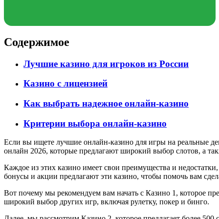
Содержимое
Лучшие казино для игроков из России
Казино с лицензией
Как выбрать надежное онлайн-казино
Критерии выбора онлайн-казино
Если вы ищете лучшие онлайн-казино для игры на реальные ден
онлайн 2026, которые предлагают широкий выбор слотов, а такж
Каждое из этих казино имеет свои преимущества и недостатки,
бонусы и акции предлагают эти казино, чтобы помочь вам сдел
Вот почему мы рекомендуем вам начать с Казино 1, которое пред
широкий выбор других игр, включая рулетку, покер и бинго.
Далее, мы рассмотрим Казино 2, которое предлагает более 500 