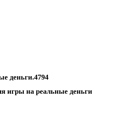
ые деньги.4794
ля игры на реальные деньги