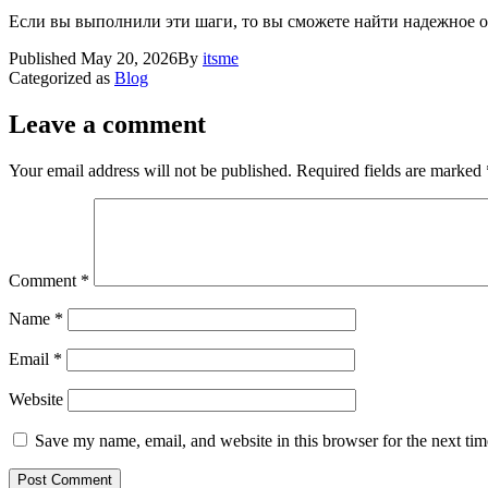
Если вы выполнили эти шаги, то вы сможете найти надежное он
Published
May 20, 2026
By
itsme
Categorized as
Blog
Leave a comment
Your email address will not be published.
Required fields are marked
Comment
*
Name
*
Email
*
Website
Save my name, email, and website in this browser for the next ti