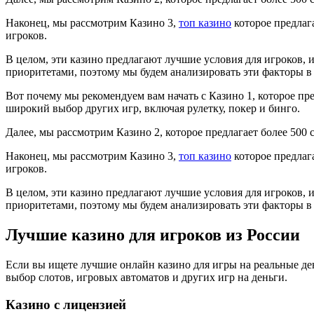
Наконец, мы рассмотрим Казино 3,
топ казино
которое предлага
игроков.
В целом, эти казино предлагают лучшие условия для игроков, 
приоритетами, поэтому мы будем анализировать эти факторы в 
Вот почему мы рекомендуем вам начать с Казино 1, которое пред
широкий выбор других игр, включая рулетку, покер и бинго.
Далее, мы рассмотрим Казино 2, которое предлагает более 500 
Наконец, мы рассмотрим Казино 3,
топ казино
которое предлага
игроков.
В целом, эти казино предлагают лучшие условия для игроков, 
приоритетами, поэтому мы будем анализировать эти факторы в 
Лучшие казино для игроков из России
Если вы ищете лучшие онлайн казино для игры на реальные де
выбор слотов, игровых автоматов и других игр на деньги.
Казино с лицензией