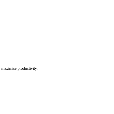
d maximise productivity.