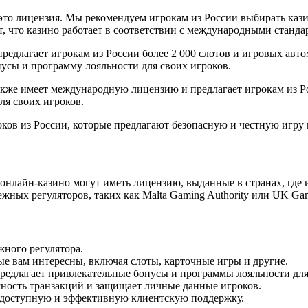
 это лицензия. Мы рекомендуем игрокам из России выбирать каз
т, что казино работает в соответствии с международными станда
 предлагает игрокам из России более 2 000 слотов и игровых авт
онусы и программу лояльности для своих игроков.
кже имеет международную лицензию и предлагает игрокам из Рос
ля своих игроков.
роков из России, которые предлагают безопасную и честную игру 
нлайн-казино могут иметь лицензию, выданные в странах, где и
жных регуляторов, таких как Malta Gaming Authority или UK Ga
жного регулятора.
рые вам интересны, включая слоты, карточные игры и другие.
предлагает привлекательные бонусы и программы лояльности для
асность транзакций и защищает личные данные игроков.
ет доступную и эффективную клиентскую поддержку.