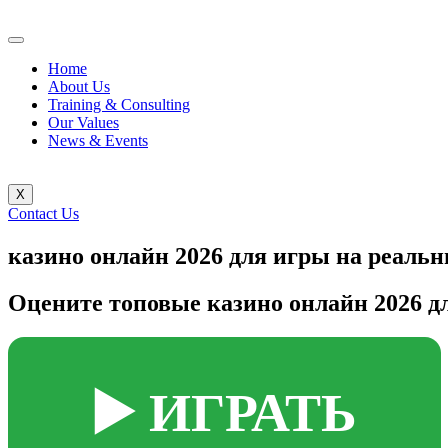
Home
About Us
Training & Consulting
Our Values
News & Events
X
Contact Us
казино онлайн 2026 для игры на реальн
Оцените топовые казино онлайн 2026 д
▶️ ИГРАТЬ