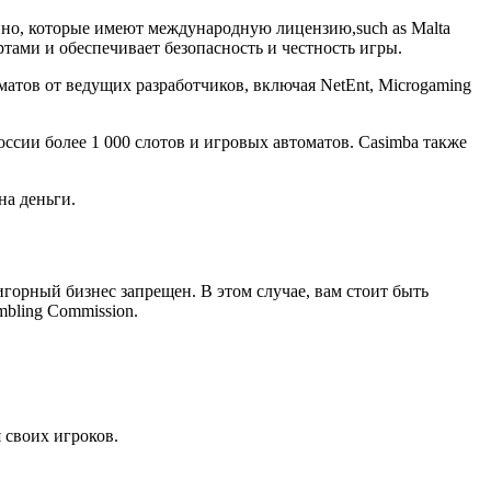
ино, которые имеют международную лицензию,such as Malta
ртами и обеспечивает безопасность и честность игры.
оматов от ведущих разработчиков, включая NetEnt, Microgaming
сии более 1 000 слотов и игровых автоматов. Casimba также
на деньги.
горный бизнес запрещен. В этом случае, вам стоит быть
mbling Commission.
 своих игроков.