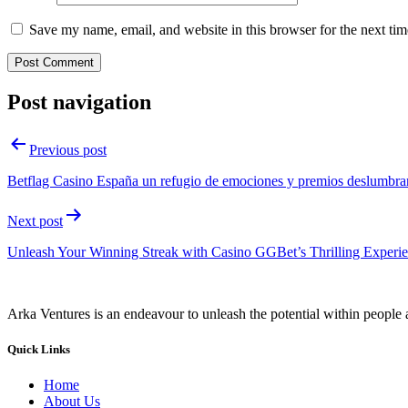
Save my name, email, and website in this browser for the next ti
Post navigation
Previous post
Betflag Casino España un refugio de emociones y premios deslumbra
Next post
Unleash Your Winning Streak with Casino GGBet’s Thrilling Experi
Arka Ventures is an endeavour to unleash the potential within people a
Quick Links
Home
About Us