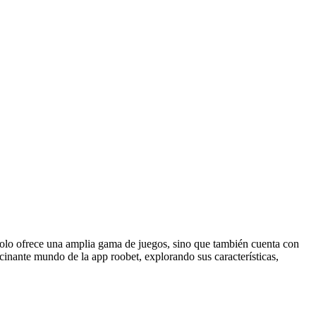
solo ofrece una amplia gama de juegos, sino que también cuenta con
scinante mundo de la app roobet, explorando sus características,