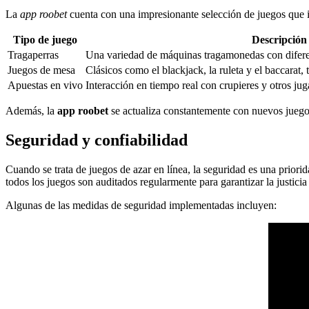
La
app roobet
cuenta con una impresionante selección de juegos que 
Tipo de juego
Descripción
Tragaperras
Una variedad de máquinas tragamonedas con diferent
Juegos de mesa
Clásicos como el blackjack, la ruleta y el baccarat, 
Apuestas en vivo
Interacción en tiempo real con crupieres y otros ju
Además, la
app roobet
se actualiza constantemente con nuevos jueg
Seguridad y confiabilidad
Cuando se trata de juegos de azar en línea, la seguridad es una priori
todos los juegos son auditados regularmente para garantizar la justicia 
Algunas de las medidas de seguridad implementadas incluyen: