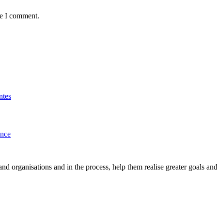
me I comment.
ntes
ence
nd organisations and in the process, help them realise greater goals an