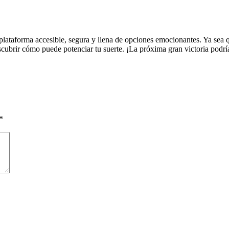
plataforma accesible, segura y llena de opciones emocionantes. Ya sea 
brir cómo puede potenciar tu suerte. ¡La próxima gran victoria podría 
*