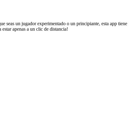
que seas un jugador experimentado o un principiante, esta app tiene
estar apenas a un clic de distancia!